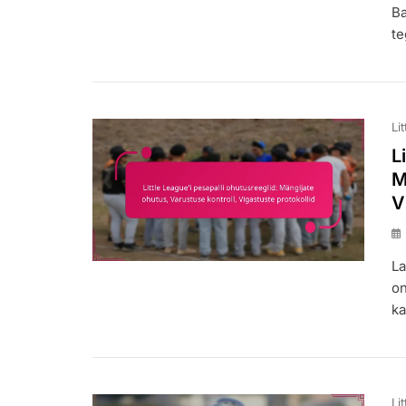
Ba
te
Li
L
M
V
La
on
ka
Li