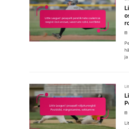
L
o
r
Pe
hä
ja
Li
L
P
Li