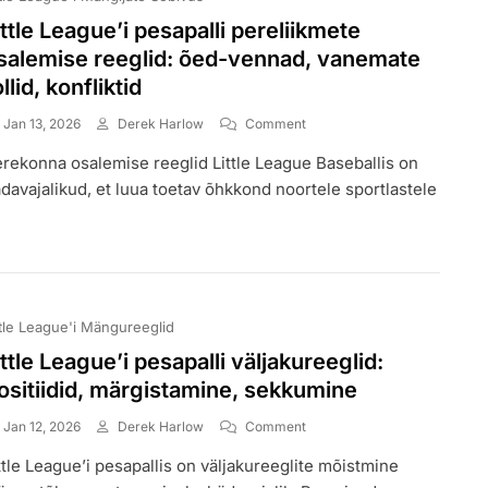
ittle League’i pesapalli pereliikmete
salemise reeglid: õed-vennad, vanemate
ollid, konfliktid
On
Jan 13, 2026
Derek Harlow
Comment
Little
rekonna osalemise reeglid Little League Baseballis on
League’i
Pesapalli
davajalikud, et luua toetav õhkkond noortele sportlastele
Pereliikmete
Osalemise
Reeglid:
Õed-
Vennad,
Vanemate
ttle League'i Mängureeglid
Rollid,
Konfliktid
ittle League’i pesapalli väljakureeglid:
ositiidid, märgistamine, sekkumine
On
Jan 12, 2026
Derek Harlow
Comment
Little
ttle League’i pesapallis on väljakureeglite mõistmine
League’i
Pesapalli