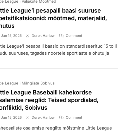
ttle League'i Väljakute Mõõtmed
ittle League’i pesapalli baasi suuruse
petsifikatsioonid: mõõtmed, materjalid,
hutus
On
Jan 15, 2026
Derek Harlow
Comment
Little
ttle League’i pesapalli baasid on standardiseeritud 15 tolli
League’i
Pesapalli
udu suuruses, tagades noortele sportlastele ohutu ja
Baasi
Suuruse
Spetsifikatsioonid:
Mõõtmed,
Materjalid,
ttle League'i Mängijate Sobivus
Ohutus
ittle League Baseballi kahekordse
salemise reeglid: Teised spordialad,
onfliktid, Sobivus
On
Jan 15, 2026
Derek Harlow
Comment
Little
heosaliste osalemise reeglite mõistmine Little League
League