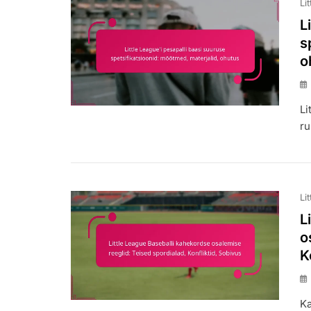
Li
L
s
o
Li
ru
Li
L
o
K
Ka