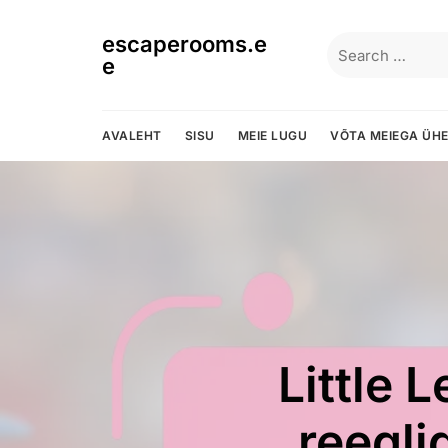
Skip
to
escaperooms.e
Search
content
e
for:
AVALEHT
SISU
MEIE LUGU
VÕTA MEIEGA ÜH
Li
Little 
Little 
Li
Li
L
ajap
skoorim
hooldu
reegli
kodup
armur