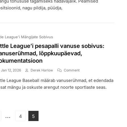
ngu tõhususe tagamiseks hädavajalik. Peamised
Väljakureeglid:
sitsioonid, nagu pildija, püüdja,
Positiidid,
Märgistamine,
Sekkumine
ttle League'i Mängijate Sobivus
ittle League’i pesapalli vanuse sobivus:
anuserühmad, lõppkuupäevad,
okumentatsioon
On
Jan 12, 2026
Derek Harlow
Comment
Little
ttle League Baseball määrab vanuserühmad, et edendada
League’i
Pesapalli
sat mängu ja oskuste arengut noorte sportlaste seas.
Vanuse
Sobivus:
Vanuserühmad,
Lõppkuupäevad,
Posts
Dokumentatsioon
…
age
Page
Page
4
5
pagination