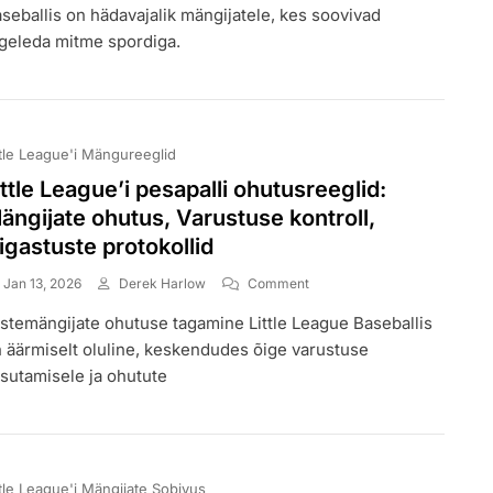
Baseballi
seballis on hädavajalik mängijatele, kes soovivad
Kahekordse
geleda mitme spordiga.
Osalemise
Reeglid:
Teised
Spordialad,
Konfliktid,
ttle League'i Mängureeglid
Sobivus
ittle League’i pesapalli ohutusreeglid:
ängijate ohutus, Varustuse kontroll,
igastuste protokollid
On
Jan 13, 2026
Derek Harlow
Comment
Little
stemängijate ohutuse tagamine Little League Baseballis
League’i
Pesapalli
 äärmiselt oluline, keskendudes õige varustuse
Ohutusreeglid:
sutamisele ja ohutute
Mängijate
Ohutus,
Varustuse
Kontroll,
Vigastuste
ttle League'i Mängijate Sobivus
Protokollid