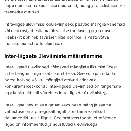
nagu meeskonna koosseisu muutused, mängijate eelistused või
treenerite otsused.
Intra-liigse üleviimise lõpuleviimiseks peavad mängija vanemad
või eestkostjad esitama üleviimise taotluse liiga juhatusele.
Heakskiit põhineb tavaliselt liiga poliitikal ja vastuvõtva
meeskonna kohtade olemasolul.
Inter-liigsete üleviimiste määratlemine
Inter-liigsed üleviimised hõlmavad mängijate liikumist ühest
Little League’i organisatsioonist teise. See võib juhtuda, kui
pered kolivad või kui mängijad otsivad erinevaid
konkurentsikeskkondi. Inter-liigsed üleviimised on rangemate
regulatsioonide all võrreldes intra-liigsete üleviimistega.
Inter-liigse üleviimise algatamiseks peab mängija saama
vabastuse oma praeguselt liigalt ja esitama vajalikud
dokumendid uuele liigale. See protsess tagab, et mõlemad
liigad on informeeritud ja nõustuvad üleviimisega.