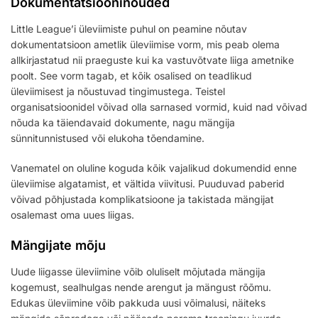
Dokumentatsiooninõuded
Little League’i üleviimiste puhul on peamine nõutav
dokumentatsioon ametlik üleviimise vorm, mis peab olema
allkirjastatud nii praeguste kui ka vastuvõtvate liiga ametnike
poolt. See vorm tagab, et kõik osalised on teadlikud
üleviimisest ja nõustuvad tingimustega. Teistel
organisatsioonidel võivad olla sarnased vormid, kuid nad võivad
nõuda ka täiendavaid dokumente, nagu mängija
sünnitunnistused või elukoha tõendamine.
Vanematel on oluline koguda kõik vajalikud dokumendid enne
üleviimise algatamist, et vältida viivitusi. Puuduvad paberid
võivad põhjustada komplikatsioone ja takistada mängijat
osalemast oma uues liigas.
Mängijate mõju
Uude liigasse üleviimine võib oluliselt mõjutada mängija
kogemust, sealhulgas nende arengut ja mängust rõõmu.
Edukas üleviimine võib pakkuda uusi võimalusi, näiteks