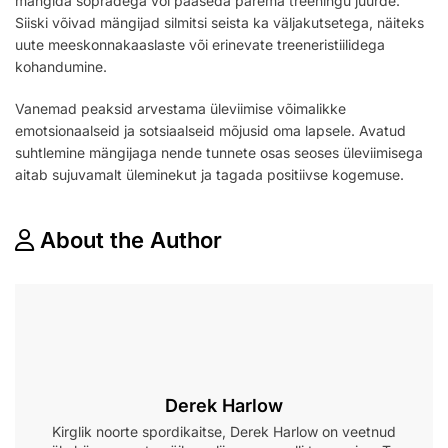
mängida sõpradega või pääseda parema treeningu juurde.
Siiski võivad mängijad silmitsi seista ka väljakutsetega, näiteks
uute meeskonnakaaslaste või erinevate treeneristiilidega
kohandumine.
Vanemad peaksid arvestama üleviimise võimalikke
emotsionaalseid ja sotsiaalseid mõjusid oma lapsele. Avatud
suhtlemine mängijaga nende tunnete osas seoses üleviimisega
aitab sujuvamalt üleminekut ja tagada positiivse kogemuse.
About the Author
Derek Harlow
Kirglik noorte spordikaitse, Derek Harlow on veetnud