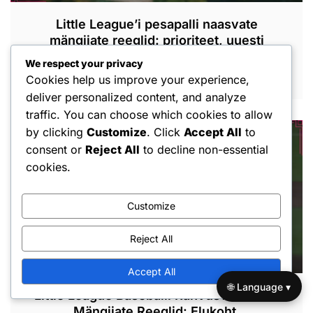
Little League’i pesapalli naasvate
mängijate reeglid: prioriteet, uuesti
registreerimine, piirangud
We respect your privacy
Cookies help us improve your experience,
FEB 4, 2026
deliver personalized content, and analyze
traffic. You can choose which cookies to allow
by clicking
Customize
. Click
Accept All
to
consent or
Reject All
to decline non-essential
cookies.
Customize
Reject All
Accept All
🌐 Language ▾
Little League Baseballi Rahvusvahelised
Mängijate Reeglid: Elukoht,