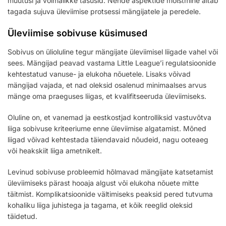
muutusi ja võimalikke tasusid. Nende aspektide mõistmine aitab
tagada sujuva üleviimise protsessi mängijatele ja peredele.
Üleviimise sobivuse küsimused
Sobivus on ülioluline tegur mängijate üleviimisel liigade vahel või
sees. Mängijad peavad vastama Little League’i regulatsioonide
kehtestatud vanuse- ja elukoha nõuetele. Lisaks võivad
mängijad vajada, et nad oleksid osalenud minimaalses arvus
mänge oma praeguses liigas, et kvalifitseeruda üleviimiseks.
Oluline on, et vanemad ja eestkostjad kontrolliksid vastuvõtva
liiga sobivuse kriteeriume enne üleviimise algatamist. Mõned
liigad võivad kehtestada täiendavaid nõudeid, nagu ooteaeg
või heakskiit liiga ametnikelt.
Levinud sobivuse probleemid hõlmavad mängijate katsetamist
üleviimiseks pärast hooaja algust või elukoha nõuete mitte
täitmist. Komplikatsioonide vältimiseks peaksid pered tutvuma
kohaliku liiga juhistega ja tagama, et kõik reeglid oleksid
täidetud.