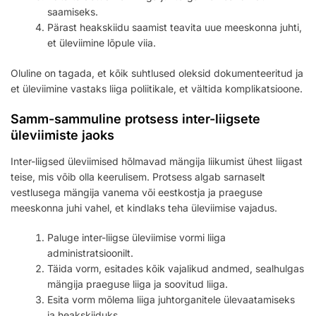
saamiseks.
Pärast heakskiidu saamist teavita uue meeskonna juhti,
et üleviimine lõpule viia.
Oluline on tagada, et kõik suhtlused oleksid dokumenteeritud ja
et üleviimine vastaks liiga poliitikale, et vältida komplikatsioone.
Samm-sammuline protsess inter-liigsete
üleviimiste jaoks
Inter-liigsed üleviimised hõlmavad mängija liikumist ühest liigast
teise, mis võib olla keerulisem. Protsess algab sarnaselt
vestlusega mängija vanema või eestkostja ja praeguse
meeskonna juhi vahel, et kindlaks teha üleviimise vajadus.
Paluge inter-liigse üleviimise vormi liiga
administratsioonilt.
Täida vorm, esitades kõik vajalikud andmed, sealhulgas
mängija praeguse liiga ja soovitud liiga.
Esita vorm mõlema liiga juhtorganitele ülevaatamiseks
ja heakskiiduks.