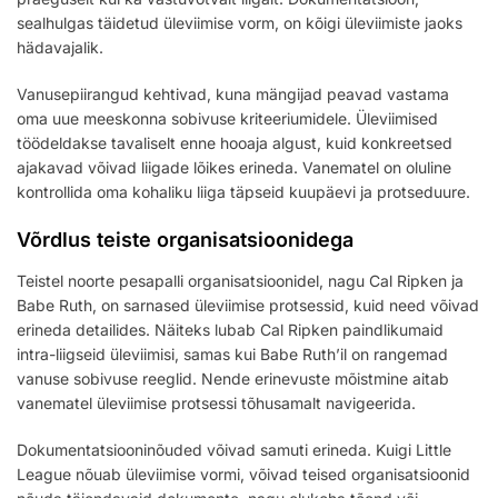
sealhulgas täidetud üleviimise vorm, on kõigi üleviimiste jaoks
hädavajalik.
Vanusepiirangud kehtivad, kuna mängijad peavad vastama
oma uue meeskonna sobivuse kriteeriumidele. Üleviimised
töödeldakse tavaliselt enne hooaja algust, kuid konkreetsed
ajakavad võivad liigade lõikes erineda. Vanematel on oluline
kontrollida oma kohaliku liiga täpseid kuupäevi ja protseduure.
Võrdlus teiste organisatsioonidega
Teistel noorte pesapalli organisatsioonidel, nagu Cal Ripken ja
Babe Ruth, on sarnased üleviimise protsessid, kuid need võivad
erineda detailides. Näiteks lubab Cal Ripken paindlikumaid
intra-liigseid üleviimisi, samas kui Babe Ruth’il on rangemad
vanuse sobivuse reeglid. Nende erinevuste mõistmine aitab
vanematel üleviimise protsessi tõhusamalt navigeerida.
Dokumentatsiooninõuded võivad samuti erineda. Kuigi Little
League nõuab üleviimise vormi, võivad teised organisatsioonid