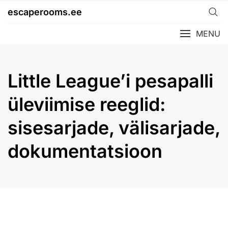
Skip
escaperooms.ee
to
content
MENU
Little League’i pesapalli
üleviimise reeglid:
sisesarjade, välisarjade,
dokumentatsioon