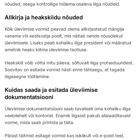
nõuded, seega kontrollige mõlema osaleva liiga nõudeid.
Allkirja ja heakskiidu nõuded
Kõik üleviimise vormid peavad olema allkirjastatud mängija
vanema või eestkostja poolt, mis näitab nende nõusolekut
üleviimisele. Lisaks peab kohaliku liiga president või määratud
ametnik heaks kiitma üleviimise taotluse.
Heakskiit võib võtta mitu päeva, sõltuvalt liiga protseduuridest.
Soovitav on esitada vormid hästi enne tähtaegu, et tagada
õigeaegne töötlemine.
Kuidas saada ja esitada üleviimise
dokumentatsiooni
Üleviimise dokumentatsiooni saab tavaliselt oma kohaliku liiga
veebilehelt või kontorist. Enamik liigasid pakub allalaaditavaid
vorme, mida saab printida ja täita.
Pärast täitmist esitage vormid kas isiklikult või e-posti teel,