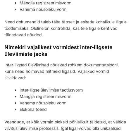
Mängija registreerimisvorm
Vanema nõusoleku vorm
Need dokumendid tuleb täita täpselt ja esitada kohalikule liigale
töötlemiseks. Oluline on kontrollida, kas teie liigale kehtivad
täiendavad nõuded.
Nimekiri vajalikest vormidest inter-liigsete
üleviimiste jaoks
Inter-liigsed üleviimised nõuavad rohkem dokumentatsiooni,
kuna need hõlmavad mitmeid liigasid. Vajalikud vormid
sisaldavad:
Inter-liigse üleviimise taotlusvorm
Mängija registreerimisvorm
Vanema nõusoleku vorm
Elukoha tõend
Veenduge, et kõik vormid oleksid põhjalikult täidetud, et vältida
viivitusi üleviimise protsessis. Igal liigal võivad olla unikaalsed