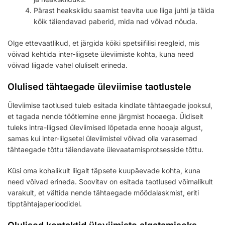
Pärast heakskiidu saamist teavita uue liiga juhti ja täida
kõik täiendavad paberid, mida nad võivad nõuda.
Olge ettevaatlikud, et järgida kõiki spetsiifilisi reegleid, mis
võivad kehtida inter-liigsete üleviimiste kohta, kuna need
võivad liigade vahel oluliselt erineda.
Olulised tähtaegade üleviimise taotlustele
Üleviimise taotlused tuleb esitada kindlate tähtaegade jooksul,
et tagada nende töötlemine enne järgmist hooaega. Üldiselt
tuleks intra-liigsed üleviimised lõpetada enne hooaja algust,
samas kui inter-liigsetel üleviimistel võivad olla varasemad
tähtaegade tõttu täiendavate ülevaatamisprotsesside tõttu.
Küsi oma kohalikult liigalt täpsete kuupäevade kohta, kuna
need võivad erineda. Soovitav on esitada taotlused võimalikult
varakult, et vältida nende tähtaegade möödalaskmist, eriti
tipptähtajaperioodidel.