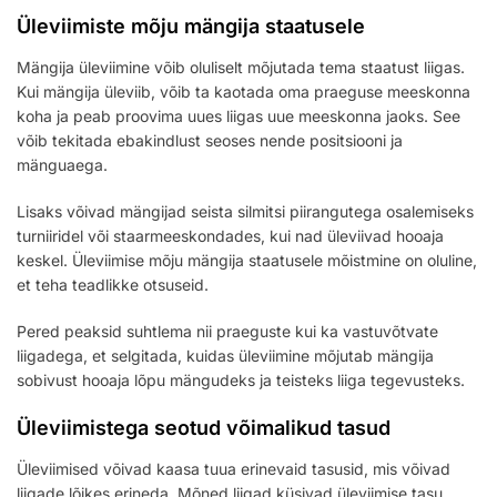
Üleviimiste mõju mängija staatusele
Mängija üleviimine võib oluliselt mõjutada tema staatust liigas.
Kui mängija üleviib, võib ta kaotada oma praeguse meeskonna
koha ja peab proovima uues liigas uue meeskonna jaoks. See
võib tekitada ebakindlust seoses nende positsiooni ja
mänguaega.
Lisaks võivad mängijad seista silmitsi piirangutega osalemiseks
turniiridel või staarmeeskondades, kui nad üleviivad hooaja
keskel. Üleviimise mõju mängija staatusele mõistmine on oluline,
et teha teadlikke otsuseid.
Pered peaksid suhtlema nii praeguste kui ka vastuvõtvate
liigadega, et selgitada, kuidas üleviimine mõjutab mängija
sobivust hooaja lõpu mängudeks ja teisteks liiga tegevusteks.
Üleviimistega seotud võimalikud tasud
Üleviimised võivad kaasa tuua erinevaid tasusid, mis võivad
liigade lõikes erineda. Mõned liigad küsivad üleviimise tasu