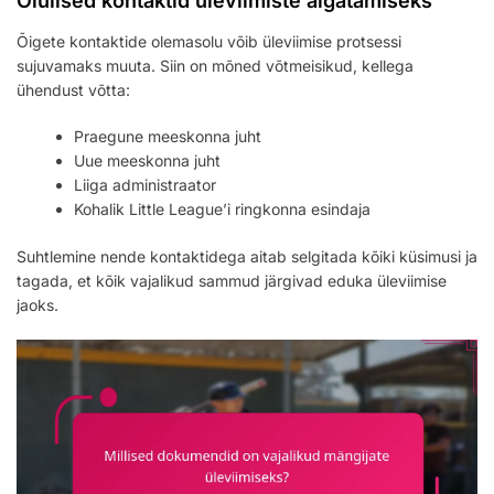
Olulised kontaktid üleviimiste algatamiseks
Õigete kontaktide olemasolu võib üleviimise protsessi
sujuvamaks muuta. Siin on mõned võtmeisikud, kellega
ühendust võtta:
Praegune meeskonna juht
Uue meeskonna juht
Liiga administraator
Kohalik Little League’i ringkonna esindaja
Suhtlemine nende kontaktidega aitab selgitada kõiki küsimusi ja
tagada, et kõik vajalikud sammud järgivad eduka üleviimise
jaoks.