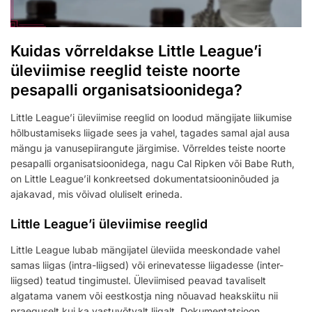
Kuidas võrreldakse Little League’i
üleviimise reeglid teiste noorte
pesapalli organisatsioonidega?
Little League’i üleviimise reeglid on loodud mängijate liikumise
hõlbustamiseks liigade sees ja vahel, tagades samal ajal ausa
mängu ja vanusepiirangute järgimise. Võrreldes teiste noorte
pesapalli organisatsioonidega, nagu Cal Ripken või Babe Ruth,
on Little League’il konkreetsed dokumentatsiooninõuded ja
ajakavad, mis võivad oluliselt erineda.
Little League’i üleviimise reeglid
Little League lubab mängijatel üleviida meeskondade vahel
samas liigas (intra-liigsed) või erinevatesse liigadesse (inter-
liigsed) teatud tingimustel. Üleviimised peavad tavaliselt
algatama vanem või eestkostja ning nõuavad heakskiitu nii
praeguselt kui ka vastuvõtvalt liigalt. Dokumentatsioon,