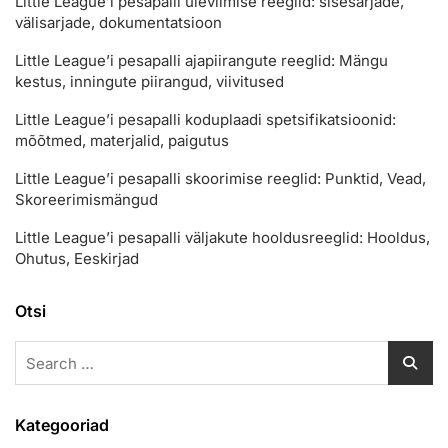
Little League’i pesapalli üleviimise reeglid: sisesarjade,
välisarjade, dokumentatsioon
Little League’i pesapalli ajapiirangute reeglid: Mängu
kestus, inningute piirangud, viivitused
Little League’i pesapalli koduplaadi spetsifikatsioonid:
mõõtmed, materjalid, paigutus
Little League’i pesapalli skoorimise reeglid: Punktid, Vead,
Skoreerimismängud
Little League’i pesapalli väljakute hooldusreeglid: Hooldus,
Ohutus, Eeskirjad
Otsi
Search
for:
Kategooriad