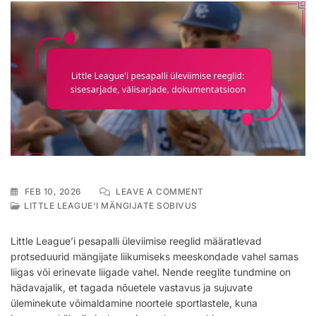
ON
FEB 10, 2026
LEAVE A COMMENT
LITTLE
LITTLE LEAGUE'I MÄNGIJATE SOBIVUS
LEAGUE’I
PESAPALLI
Little League’i pesapalli üleviimise reeglid määratlevad
ÜLEVIIMISE
protseduurid mängijate liikumiseks meeskondade vahel samas
REEGLID:
liigas või erinevate liigade vahel. Nende reeglite tundmine on
SISESARJADE,
VÄLISARJADE,
hädavajalik, et tagada nõuetele vastavus ja sujuvate
DOKUMENTATSIOON
üleminekute võimaldamine noortele sportlastele, kuna