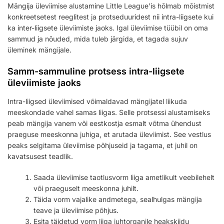
Mängija üleviimise alustamine Little League’is hõlmab mõistmist
konkreetsetest reeglitest ja protseduuridest nii intra-liigsete kui
ka inter-liigsete üleviimiste jaoks. Igal üleviimise tüübil on oma
sammud ja nõuded, mida tuleb järgida, et tagada sujuv
üleminek mängijale.
Samm-sammuline protsess intra-liigsete
üleviimiste jaoks
Intra-liigsed üleviimised võimaldavad mängijatel liikuda
meeskondade vahel samas liigas. Selle protsessi alustamiseks
peab mängija vanem või eestkostja esmalt võtma ühendust
praeguse meeskonna juhiga, et arutada üleviimist. See vestlus
peaks selgitama üleviimise põhjuseid ja tagama, et juhil on
kavatsusest teadlik.
Saada üleviimise taotlusvorm liiga ametlikult veebilehelt
või praeguselt meeskonna juhilt.
Täida vorm vajalike andmetega, sealhulgas mängija
teave ja üleviimise põhjus.
Esita täidetud vorm liiga juhtorganile heakskiidu