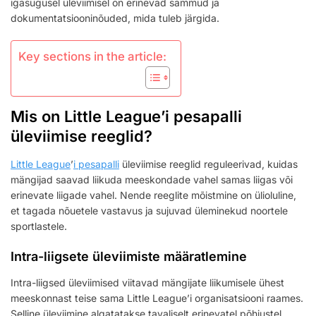
igasugusel üleviimisel on erinevad sammud ja
dokumentatsiooninõuded, mida tuleb järgida.
Key sections in the article:
Mis on Little League’i pesapalli
üleviimise reeglid?
Little League
’
i pesapalli
üleviimise reeglid reguleerivad, kuidas
mängijad saavad liikuda meeskondade vahel samas liigas või
erinevate liigade vahel. Nende reeglite mõistmine on ülioluline,
et tagada nõuetele vastavus ja sujuvad üleminekud noortele
sportlastele.
Intra-liigsete üleviimiste määratlemine
Intra-liigsed üleviimised viitavad mängijate liikumisele ühest
meeskonnast teise sama Little League’i organisatsiooni raames.
Selline üleviimine algatatakse tavaliselt erinevatel põhjustel,