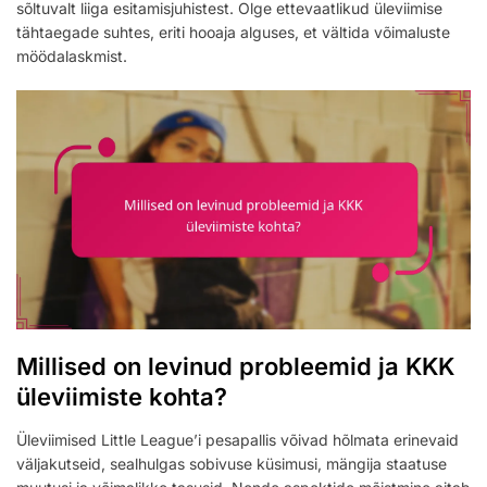
sõltuvalt liiga esitamisjuhistest. Olge ettevaatlikud üleviimise
tähtaegade suhtes, eriti hooaja alguses, et vältida võimaluste
möödalaskmist.
Millised on levinud probleemid ja KKK
üleviimiste kohta?
Üleviimised Little League’i pesapallis võivad hõlmata erinevaid
väljakutseid, sealhulgas sobivuse küsimusi, mängija staatuse