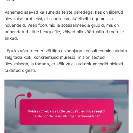
Vanemad saavad ka suhelda teiste peredega, kes on läbinud
üleviimise protsessi, et saada esmakäeliselt kogemusi ja
nõuandeid. Veebifoorumid ja sotsiaalmeedia grupid, mis on
pühendatud Little League’ile, võivad olla väärtuslikud toetuse
allikad.
Lõpuks võib treeneri või liiga esindajaga konsulteerimine aidata
selgitada kõiki konkreetseid muresid, mis on seotud
üleviimisega, ja tagada, et kõik vajalikud dokumendid oleksid
täidetud õigesti.