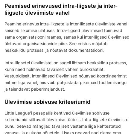
Peamised erinevused intra-liigsete ja inter-
liigsete üleviimiste vahel
Peamine erinevus intra-liigsete ja inter-liigsete üleviimiste vahel
seisneb liikumise ulatuses. Intra-liigsed üleviimised toimuvad
sama organisatsiooni raames, samas kui inter-liigsed üleviimised
ületavad organisatsioonide piire. See eristus mõjutab
heakskiidu protsessi ja nõutavat dokumentatsiooni.
Intra-liigsetel üleviimistel on sageli lihtsam heakskiidu protsess,
kuna need hõlmavad tavaliselt vähem bürokraatiat.
Vastupidiselt, inter-liigsed üleviimised nõuavad koordineerimist
mitme liiga vahel, mis võib põhjustada pikemaid töötlemisaegu
ja täiendavat paberimajandust.
Üleviimise sobivuse kriteeriumid
Little League’i pesapallis kehtivad üleviimise sobivuse
kriteeriumid sõltuvalt üleviimise tüübist. Intra-liigsete üleviimiste
puhul peavad mängijad tavaliselt vastama liiga kehtestatud
vanuse- ja elukoha nõuetele. Lisaks peavad nad olema oma