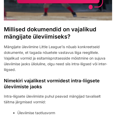
Millised dokumendid on vajalikud
mängijate üleviimiseks?
Mängijate üleviimine Little League’is nõuab konkreetseid
dokumente, et tagada nõuetele vastavus liiga reeglitele.
Vajalikud vormid ja esitamisprotsesside mõistmine on sujuva
üleviimise jaoks ülioluline, olgu need siis intra-liigsed või inter-
liigsed.
Nimekiri vajalikest vormidest intra-liigsete
üleviimiste jaoks
Intra-liigsete üleviimiste puhul peavad mängijad tavaliselt
täitma järgmised vormid:
Üleviimise taotlusvorm