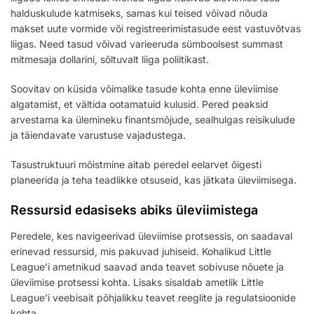
halduskulude katmiseks, samas kui teised võivad nõuda
makset uute vormide või registreerimistasude eest vastuvõtvas
liigas. Need tasud võivad varieeruda sümboolsest summast
mitmesaja dollarini, sõltuvalt liiga poliitikast.
Soovitav on küsida võimalike tasude kohta enne üleviimise
algatamist, et vältida ootamatuid kulusid. Pered peaksid
arvestama ka ülemineku finantsmõjude, sealhulgas reisikulude
ja täiendavate varustuse vajadustega.
Tasustruktuuri mõistmine aitab peredel eelarvet õigesti
planeerida ja teha teadlikke otsuseid, kas jätkata üleviimisega.
Ressursid edasiseks abiks üleviimistega
Peredele, kes navigeerivad üleviimise protsessis, on saadaval
erinevad ressursid, mis pakuvad juhiseid. Kohalikud Little
League’i ametnikud saavad anda teavet sobivuse nõuete ja
üleviimise protsessi kohta. Lisaks sisaldab ametlik Little
League’i veebisait põhjalikku teavet reeglite ja regulatsioonide
kohta.