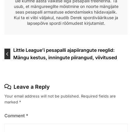
üle kümne aasta väikese liiga pesapalli treenerina. Ta
usub, et mängureeglite mõistmine on noorte mängijate
seas pesapalli armastuse edendamiseks hädavajalik.
Kui ta ei viibi väljakul, naudib Derek spordiväärikuse ja
lapsepõlve spordi rõõmudest kirjutamist.
Post
Little League’i pesapalli ajapiirangute reeglid:
Mängu kestus, inningute piirangud, viivitused
navigation
Leave a Reply
Your email address will not be published.
Required fields are
marked
*
Comment
*