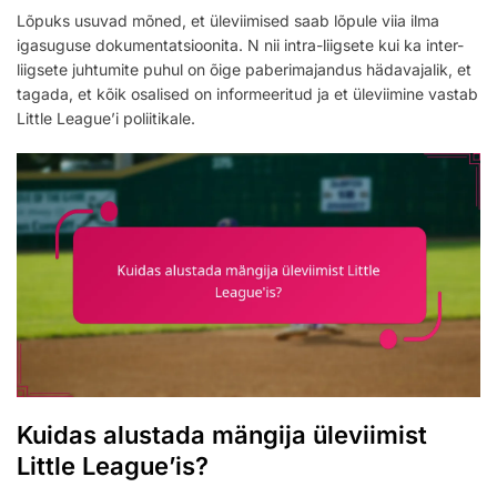
Lõpuks usuvad mõned, et üleviimised saab lõpule viia ilma
igasuguse dokumentatsioonita. N nii intra-liigsete kui ka inter-
liigsete juhtumite puhul on õige paberimajandus hädavajalik, et
tagada, et kõik osalised on informeeritud ja et üleviimine vastab
Little League’i poliitikale.
Kuidas alustada mängija üleviimist
Little League’is?