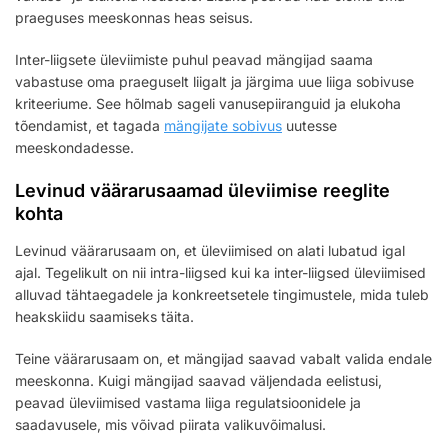
praeguses meeskonnas heas seisus.
Inter-liigsete üleviimiste puhul peavad mängijad saama
vabastuse oma praeguselt liigalt ja järgima uue liiga sobivuse
kriteeriume. See hõlmab sageli vanusepiiranguid ja elukoha
tõendamist, et tagada
mängijate sobivus
uutesse
meeskondadesse.
Levinud väärarusaamad üleviimise reeglite
kohta
Levinud väärarusaam on, et üleviimised on alati lubatud igal
ajal. Tegelikult on nii intra-liigsed kui ka inter-liigsed üleviimised
alluvad tähtaegadele ja konkreetsetele tingimustele, mida tuleb
heakskiidu saamiseks täita.
Teine väärarusaam on, et mängijad saavad vabalt valida endale
meeskonna. Kuigi mängijad saavad väljendada eelistusi,
peavad üleviimised vastama liiga regulatsioonidele ja
saadavusele, mis võivad piirata valikuvõimalusi.