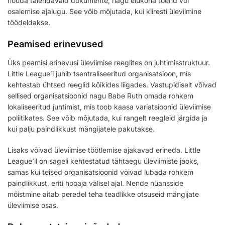
nõuda täiendavaid dokumente, nagu elukoha tõend või
osalemise ajalugu. See võib mõjutada, kui kiiresti üleviimine
töödeldakse.
Peamised erinevused
Üks peamisi erinevusi üleviimise reeglites on juhtimisstruktuur.
Little League’i juhib tsentraliseeritud organisatsioon, mis
kehtestab ühtsed reeglid kõikides liigades. Vastupidiselt võivad
sellised organisatsioonid nagu Babe Ruth omada rohkem
lokaliseeritud juhtimist, mis toob kaasa variatsioonid üleviimise
poliitikates. See võib mõjutada, kui rangelt reegleid järgida ja
kui palju paindlikkust mängijatele pakutakse.
Lisaks võivad üleviimise töötlemise ajakavad erineda. Little
League’il on sageli kehtestatud tähtaegu üleviimiste jaoks,
samas kui teised organisatsioonid võivad lubada rohkem
paindlikkust, eriti hooaja välisel ajal. Nende nüansside
mõistmine aitab peredel teha teadlikke otsuseid mängijate
üleviimise osas.