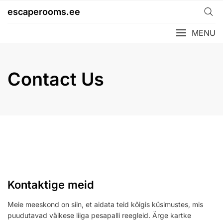
Skip
escaperooms.ee
to
content
MENU
Contact Us
Kontaktige meid
Meie meeskond on siin, et aidata teid kõigis küsimustes, mis
puudutavad väikese liiga pesapalli reegleid. Ärge kartke