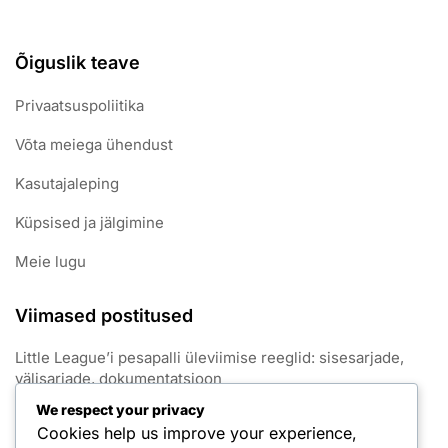
Õiguslik teave
Privaatsuspoliitika
Võta meiega ühendust
Kasutajaleping
Küpsised ja jälgimine
Meie lugu
Viimased postitused
Little League’i pesapalli üleviimise reeglid: sisesarjade,
välisarjade, dokumentatsioon
We respect your privacy
Little League’i pesapalli ajapiirangute reeglid: Mängu
Cookies help us improve your experience,
kestus, inningute piirangud, viivitused