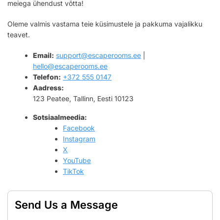
meiega ühendust võtta!
Oleme valmis vastama teie küsimustele ja pakkuma vajalikku
teavet.
Email:
support@escaperooms.ee
|
hello@escaperooms.ee
Telefon:
+372 555 0147
Aadress:
123 Peatee, Tallinn, Eesti 10123
Sotsiaalmeedia:
Facebook
Instagram
X
YouTube
TikTok
Send Us a Message