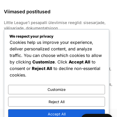
Viimased postitused
Little League’i pesapalli üleviimise reeglid: sisesarjade,
välisarjade, dokumentatsioon
We respect your privacy
Little League’i pesapalli ajapiirangute reeglid: Mängu
Cookies help us improve your experience,
kestus, inningute piirangud, viivitused
deliver personalized content, and analyze
Little League’i pesapalli koduplaadi spetsifikatsioonid:
traffic. You can choose which cookies to allow
mõõtmed, materjalid, paigutus
by clicking
Customize
. Click
Accept All
to
consent or
Reject All
to decline non-essential
Little League’i pesapalli skoorimise reeglid: Punktid, Vead,
Skoreerimismängud
cookies.
Little League’i pesapalli väljakute hooldusreeglid: Hooldus,
Ohutus, Eeskirjad
Customize
Reject All
Accept All