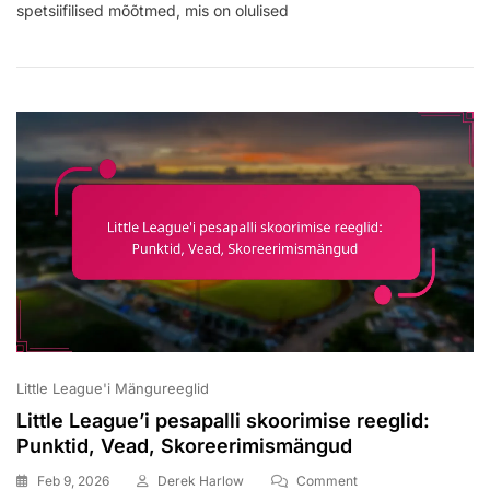
spetsiifilised mõõtmed, mis on olulised
Pesapalli
Koduplaadi
Spetsifikatsioonid:
Mõõtmed,
Materjalid,
Paigutus
Little League'i Mängureeglid
Little League’i pesapalli skoorimise reeglid:
Punktid, Vead, Skoreerimismängud
On
Feb 9, 2026
Derek Harlow
Comment