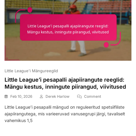
Little League'i Mängureeglid
Little League’i pesapalli ajapiirangute reeglid:
Mängu kestus, inningute piirangud, viivitused
On
Feb 10, 2026
Derek Harlow
Comment
Little
Little League’i pesapalli mängud on reguleeritud spetsiifiliste
League’i
ajapiirangutega, mis varieeruvad vanusegrupi järgi, tavaliselt
Pesapalli
Ajapiirangute
vahemikus 1,5
Reeglid:
Mängu