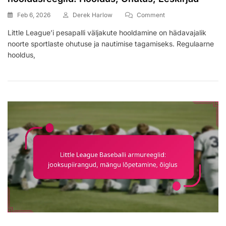
On
Feb 6, 2026
Derek Harlow
Comment
Little
Little League’i pesapalli väljakute hooldamine on hädavajalik
League’i
noorte sportlaste ohutuse ja nautimise tagamiseks. Regulaarne
Pesapalli
Väljakute
hooldus,
Hooldusreeglid:
Hooldus,
Ohutus,
Eeskirjad