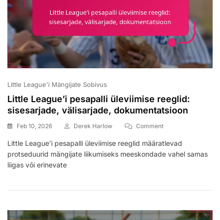
Little League'i Mängijate Sobivus
Little League’i pesapalli üleviimise reeglid:
sisesarjade, välisarjade, dokumentatsioon
On
Feb 10, 2026
Derek Harlow
Comment
Little
Little League’i pesapalli üleviimise reeglid määratlevad
League’i
protseduurid mängijate liikumiseks meeskondade vahel samas
Pesapalli
Üleviimise
liigas või erinevate
Reeglid:
Sisesarjade,
Välisarjade,
Dokumentatsioon