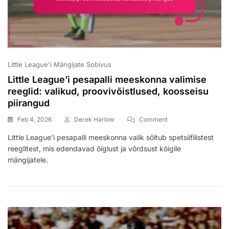
Little League'i Mängijate Sobivus
Little League’i pesapalli meeskonna valimise
reeglid: valikud, proovivõistlused, koosseisu
piirangud
On
Feb 4, 2026
Derek Harlow
Comment
Little
Little League’i pesapalli meeskonna valik sõltub spetsiifilistest
League’i
reeglitest, mis edendavad õiglust ja võrdsust kõigile
Pesapalli
Meeskonna
mängijatele.
Valimise
Reeglid:
Valikud,
Proovivõistlused,
Koosseisu
Piirangud