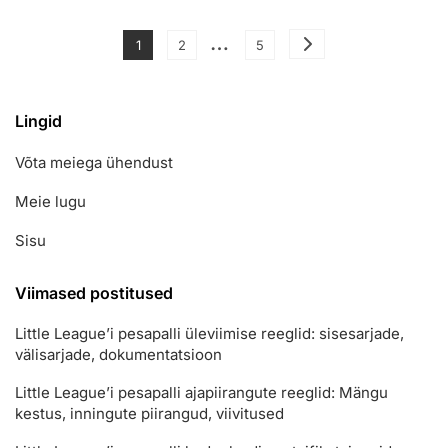
Mängijate
Reeglid:
Posts
…
Prioriteet,
Page
Page
Page
1
2
5
Uuesti
pagination
Registreerimine,
Piirangud
Lingid
Võta meiega ühendust
Meie lugu
Sisu
Viimased postitused
Little League’i pesapalli üleviimise reeglid: sisesarjade,
välisarjade, dokumentatsioon
Little League’i pesapalli ajapiirangute reeglid: Mängu
kestus, inningute piirangud, viivitused