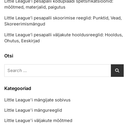
Little League’i pesapalli koduplaadi spetsifikatsioonid:
mõõtmed, materjalid, paigutus
Little League’i pesapalli skoorimise reeglid: Punktid, Vead,
Skoreerimismängud
Little League’i pesapalli väljakute hooldusreeglid: Hooldus,
Ohutus, Eeskirjad
Otsi
Search
for:
Kategooriad
Little League'i mängijate sobivus
Little League'i mängureeglid
Little League'i väljakute mõõtmed