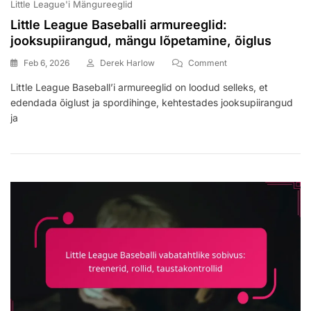
Little League'i Mängureeglid
Little League Baseballi armureeglid:
jooksupiirangud, mängu lõpetamine, õiglus
On
Feb 6, 2026
Derek Harlow
Comment
Little
Little League Baseball’i armureeglid on loodud selleks, et
League
edendada õiglust ja spordihinge, kehtestades jooksupiirangud
Baseballi
Armureeglid:
ja
Jooksupiirangud,
Mängu
Lõpetamine,
Õiglus