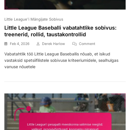
Little League'i Mängijate Sobivus
Little League Baseballi vabatahtlike sobivus:
treenerid, rollid, taustakontrollid
On
Feb 4, 2026
Derek Harlow
Comment
Little
Vabatahtlik töö Little League Baseballis nõuab, et isikud
League
vastaksid spetsiifilistele sobivuse kriteeriumidele, sealhulgas
Baseballi
Vabatahtlike
vanuse nõuetele
Sobivus:
Treenerid,
Rollid,
Taustakontrollid