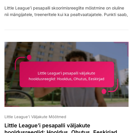
Little
Little League’i pesapalli skoorimisreeglite mõistmine on oluline
League’i
nii mängijatele, treeneritele kui ka pealtvaatajatele. Punkti saab,
Pesapalli
Skoorimise
Reeglid:
Punktid,
Vead,
Skoreerimismängud
Little League'i Väljakute Mõõtmed
Little League’i pesapalli väljakute
hooldusreeglid: Hooldus, Ohutus, Eeskirjad