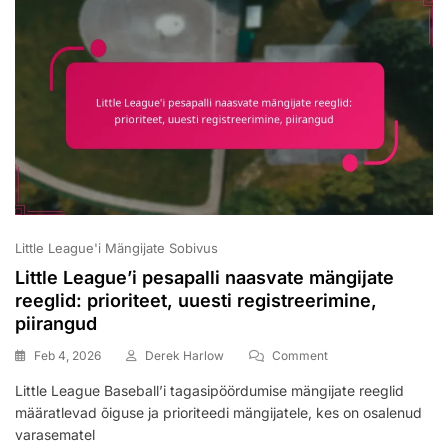
Little League'i Mängijate Sobivus
Little League’i pesapalli naasvate mängijate
reeglid: prioriteet, uuesti registreerimine,
piirangud
On
Feb 4, 2026
Derek Harlow
Comment
Little
Little League Baseball’i tagasipöördumise mängijate reeglid
League’i
määratlevad õiguse ja prioriteedi mängijatele, kes on osalenud
Pesapalli
Naasvate
varasematel