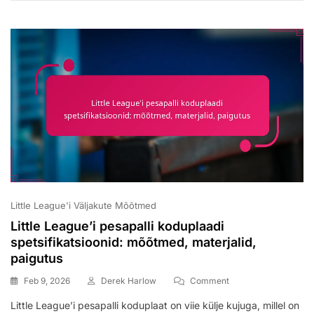
Kestus,
Inningute
Piirangud,
Viivitused
Little League'i Väljakute Mõõtmed
Little League’i pesapalli koduplaadi
spetsifikatsioonid: mõõtmed, materjalid,
paigutus
On
Feb 9, 2026
Derek Harlow
Comment
Little
Little League’i pesapalli koduplaat on viie külje kujuga, millel on
League’i