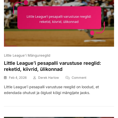
Little League'i Mängureeglid
Little League’i pesapalli varustuse reeglid:
reketid, kiivrid, ülikonnad
On
Feb 4, 2026
Derek Harlow
Comment
Little
Little League’i pesapalli varustuse reeglid on loodud, et
League’i
edendada ohutust ja õiglust kõigi mängijate jaoks.
Pesapalli
Varustuse
Reeglid:
Reketid,
Kiivrid,
Ülikonnad