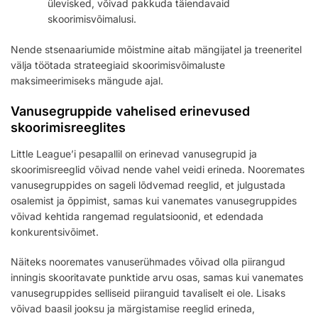
ülevisked, võivad pakkuda täiendavaid
skoorimisvõimalusi.
Nende stsenaariumide mõistmine aitab mängijatel ja treeneritel
välja töötada strateegiaid skoorimisvõimaluste
maksimeerimiseks mängude ajal.
Vanusegruppide vahelised erinevused
skoorimisreeglites
Little League’i pesapallil on erinevad vanusegrupid ja
skoorimisreeglid võivad nende vahel veidi erineda. Nooremates
vanusegruppides on sageli lõdvemad reeglid, et julgustada
osalemist ja õppimist, samas kui vanemates vanusegruppides
võivad kehtida rangemad regulatsioonid, et edendada
konkurentsivõimet.
Näiteks nooremates vanuserühmades võivad olla piirangud
inningis skooritavate punktide arvu osas, samas kui vanemates
vanusegruppides selliseid piiranguid tavaliselt ei ole. Lisaks
võivad baasil jooksu ja märgistamise reeglid erineda,