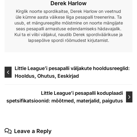
Derek Harlow
Kirglik noorte spordikaitse, Derek Harlow on veetnud
üle kümne aasta väikese liiga pesapalli treenerina. Ta
usub, et mängureeglite mõistmine on noorte mängijate
seas pesapalli armastuse edendamiseks hädavajalik.
Kui ta ei viibi väljakul, naudib Derek spordiväärikuse ja
lapsepõlve spordi rõõmudest kirjutamist.
Post
Little League’i pesapalli väljakute hooldusreeglid:
Hooldus, Ohutus, Eeskirjad
navigation
Little League’i pesapalli koduplaadi
spetsifikatsioonid: mõõtmed, materjalid, paigutus
Leave a Reply