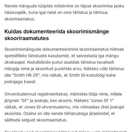
Nende mängude tüüpide mõistmine on täpse skoorimise jaoks
hädavajalik, kuna igal neist on oma tähistus ja tähtsus
skooriraamatus.
Kuidas dokumenteerida skoorimismänge
skooriraamatutes
Skoorimismängude dokumenteerimine skooriraamatus hõlmab
spetsiifiliste tähistuste kasutamist, et salvestada iga mängu
üksikasjad. Kodulöökide puhul sisaldab tähistus tavaliselt
mängija nime ja skooritud punktide arvu. Näiteks võib tähistus
olla “Smith HR 2R”, mis näitab, et Smith lõi kodulöögi kahe
jooksjaga baasil.
Ohverduslennud registreeritakse, märkides lööja nime, millele
järgneb “SF” ja jooksja, kes skooris. Näiteks “Jones SF 1”
näitab, et Jones lõi ohverduslennu, mis võimaldas ühel jooksjal
skoorida. Oluline on olla nende tähistustega järjekindel, et
säilitada selgust skooriraamatus.