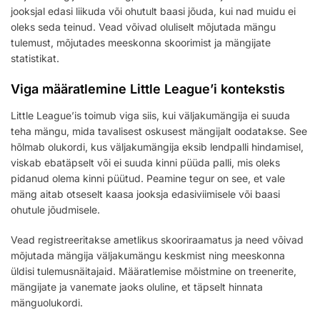
jooksjal edasi liikuda või ohutult baasi jõuda, kui nad muidu ei
oleks seda teinud. Vead võivad oluliselt mõjutada mängu
tulemust, mõjutades meeskonna skoorimist ja mängijate
statistikat.
Viga määratlemine Little League’i kontekstis
Little League’is toimub viga siis, kui väljakumängija ei suuda
teha mängu, mida tavalisest oskusest mängijalt oodatakse. See
hõlmab olukordi, kus väljakumängija eksib lendpalli hindamisel,
viskab ebatäpselt või ei suuda kinni püüda palli, mis oleks
pidanud olema kinni püütud. Peamine tegur on see, et vale
mäng aitab otseselt kaasa jooksja edasiviimisele või baasi
ohutule jõudmisele.
Vead registreeritakse ametlikus skooriraamatus ja need võivad
mõjutada mängija väljakumängu keskmist ning meeskonna
üldisi tulemusnäitajaid. Määratlemise mõistmine on treenerite,
mängijate ja vanemate jaoks oluline, et täpselt hinnata
mänguolukordi.