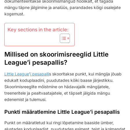
dokumenteeritakse skoorimismängud hoolikalt, et tagada
mängu täpne jälgimine ja analüüs, parandades kõigi osalejate
kogemust.
Key sections in the article:
Millised on skoorimisreeglid Little
League’i pesapallis?
Little League
’
i pesapalli
s skooritakse punkt, kui mängija jõuab
edukalt koduplaadini, puudutades kõiki baase järjestikku.
Skoorimisreeglite mõistmine on hädavajalik mängijatele,
treeneritele ja pealtvaatajatele, et täpselt jälgida mängu
edenemist ja tulemusi.
Punkti määratlemine Little League’i pesapallis
Punkt on määratletud kui ringi lõpetamine baaside ümber,
alustades koduplaadist, puudutades esimest, teist ja kolmandat