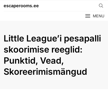
Skip
escaperooms.ee
to
content
MENU
Little League’i pesapalli
skoorimise reeglid:
Punktid, Vead,
Skoreerimismängud