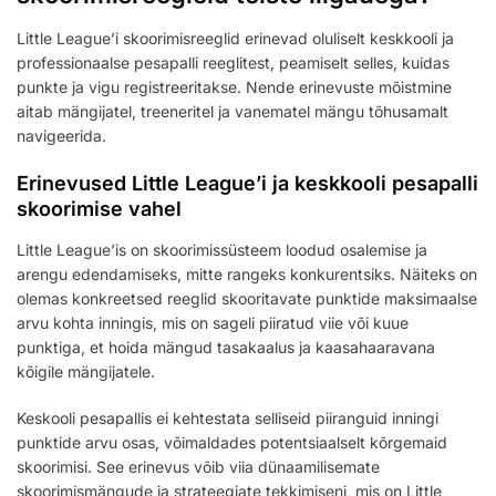
Little League’i skoorimisreeglid erinevad oluliselt keskkooli ja
professionaalse pesapalli reeglitest, peamiselt selles, kuidas
punkte ja vigu registreeritakse. Nende erinevuste mõistmine
aitab mängijatel, treeneritel ja vanematel mängu tõhusamalt
navigeerida.
Erinevused Little League’i ja keskkooli pesapalli
skoorimise vahel
Little League’is on skoorimissüsteem loodud osalemise ja
arengu edendamiseks, mitte rangeks konkurentsiks. Näiteks on
olemas konkreetsed reeglid skooritavate punktide maksimaalse
arvu kohta inningis, mis on sageli piiratud viie või kuue
punktiga, et hoida mängud tasakaalus ja kaasahaaravana
kõigile mängijatele.
Keskooli pesapallis ei kehtestata selliseid piiranguid inningi
punktide arvu osas, võimaldades potentsiaalselt kõrgemaid
skoorimisi. See erinevus võib viia dünaamilisemate
skoorimismängude ja strateegiate tekkimiseni, mis on Little