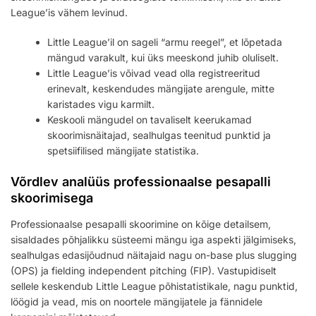
League’is vähem levinud.
Little League’il on sageli “armu reegel”, et lõpetada
mängud varakult, kui üks meeskond juhib oluliselt.
Little League’is võivad vead olla registreeritud
erinevalt, keskendudes mängijate arengule, mitte
karistades vigu karmilt.
Keskooli mängudel on tavaliselt keerukamad
skoorimisnäitajad, sealhulgas teenitud punktid ja
spetsiifilised mängijate statistika.
Võrdlev analüüs professionaalse pesapalli
skoorimisega
Professionaalse pesapalli skoorimine on kõige detailsem,
sisaldades põhjalikku süsteemi mängu iga aspekti jälgimiseks,
sealhulgas edasijõudnud näitajaid nagu on-base plus slugging
(OPS) ja fielding independent pitching (FIP). Vastupidiselt
sellele keskendub Little League põhistatistikale, nagu punktid,
löögid ja vead, mis on noortele mängijatele ja fännidele