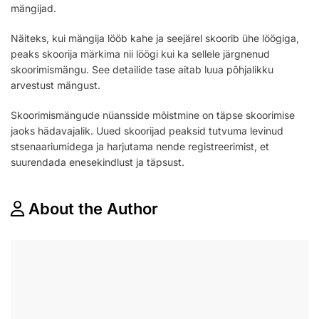
mängijad.
Näiteks, kui mängija lööb kahe ja seejärel skoorib ühe löögiga,
peaks skoorija märkima nii löögi kui ka sellele järgnenud
skoorimismängu. See detailide tase aitab luua põhjalikku
arvestust mängust.
Skoorimismängude nüansside mõistmine on täpse skoorimise
jaoks hädavajalik. Uued skoorijad peaksid tutvuma levinud
stsenaariumidega ja harjutama nende registreerimist, et
suurendada enesekindlust ja täpsust.
About the Author