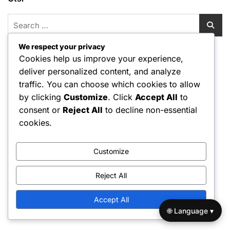
Search
for:
We respect your privacy
Kategooriad
Cookies help us improve your experience,
deliver personalized content, and analyze
Little League'i mängijate sobivus
traffic. You can choose which cookies to allow
Little League'i mängureeglid
by clicking
Customize
. Click
Accept All
to
consent or
Reject All
to decline non-essential
Little League'i väljakute mõõtmed
cookies.
Arhiiv
Customize
February 2026
Reject All
January 2026
Accept All
🌐 Language ▾