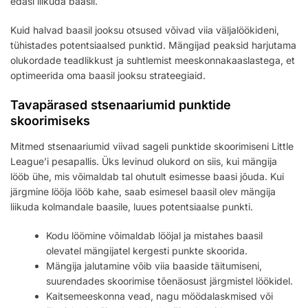
edasi liikuda baasil.
Kuid halvad baasil jooksu otsused võivad viia väljalöökideni,
tühistades potentsiaalsed punktid. Mängijad peaksid harjutama
olukordade teadlikkust ja suhtlemist meeskonnakaaslastega, et
optimeerida oma baasil jooksu strateegiaid.
Tavapärased stsenaariumid punktide
skoorimiseks
Mitmed stsenaariumid viivad sageli punktide skoorimiseni Little
League’i pesapallis. Üks levinud olukord on siis, kui mängija
lööb ühe, mis võimaldab tal ohutult esimesse baasi jõuda. Kui
järgmine lööja lööb kahe, saab esimesel baasil olev mängija
liikuda kolmandale baasile, luues potentsiaalse punkti.
Kodu löömine võimaldab lööjal ja mistahes baasil
olevatel mängijatel kergesti punkte skoorida.
Mängija jalutamine võib viia baaside täitumiseni,
suurendades skoorimise tõenäosust järgmistel löökidel.
Kaitsemeeskonna vead, nagu möödalaskmised või