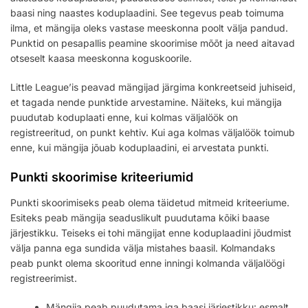
baasi ning naastes koduplaadini. See tegevus peab toimuma
ilma, et mängija oleks vastase meeskonna poolt välja pandud.
Punktid on pesapallis peamine skoorimise mõõt ja need aitavad
otseselt kaasa meeskonna koguskoorile.
Little League’is peavad mängijad järgima konkreetseid juhiseid,
et tagada nende punktide arvestamine. Näiteks, kui mängija
puudutab koduplaati enne, kui kolmas väljalöök on
registreeritud, on punkt kehtiv. Kui aga kolmas väljalöök toimub
enne, kui mängija jõuab koduplaadini, ei arvestata punkti.
Punkti skoorimise kriteeriumid
Punkti skoorimiseks peab olema täidetud mitmeid kriteeriume.
Esiteks peab mängija seaduslikult puudutama kõiki baase
järjestikku. Teiseks ei tohi mängijat enne koduplaadini jõudmist
välja panna ega sundida välja mistahes baasil. Kolmandaks
peab punkt olema skooritud enne inningi kolmanda väljalöögi
registreerimist.
Mängija peab puudutama iga baasi järjestikku: esmalt,