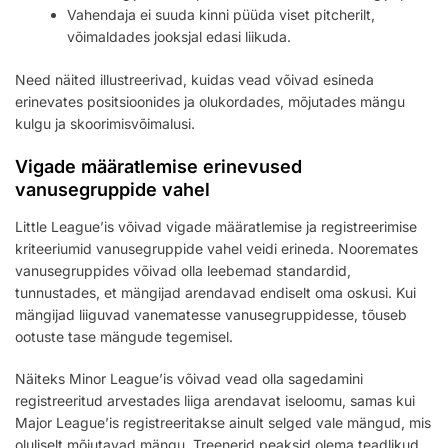
Vahendaja ei suuda kinni püüda viset pitcherilt,
võimaldades jooksjal edasi liikuda.
Need näited illustreerivad, kuidas vead võivad esineda
erinevates positsioonides ja olukordades, mõjutades mängu
kulgu ja skoorimisvõimalusi.
Vigade määratlemise erinevused
vanusegruppide vahel
Little League’is võivad vigade määratlemise ja registreerimise
kriteeriumid vanusegruppide vahel veidi erineda. Nooremates
vanusegruppides võivad olla leebemad standardid,
tunnustades, et mängijad arendavad endiselt oma oskusi. Kui
mängijad liiguvad vanematesse vanusegruppidesse, tõuseb
ootuste tase mängude tegemisel.
Näiteks Minor League’is võivad vead olla sagedamini
registreeritud arvestades liiga arendavat iseloomu, samas kui
Major League’is registreeritakse ainult selged vale mängud, mis
oluliselt mõjutavad mängu. Treenerid peaksid olema teadlikud