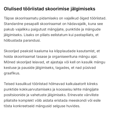
Olulised tööriistad skoorimise jälgimiseks
Täpse skooriraamatu pidamiseks on vajalikud õiged tööriistad.
Standardne pesapalli skooriraamat on hädavajalik, kuna see
pakub vajalikku paigutust mängijate, punktide ja mängude
jälgimiseks. Lisaks on pliiats eelistatum kui pastapliiats, et
hõlbustada parandusi.
Skoorijad peaksid kaaluma ka klipplaudade kasutamist, et
hoida skooriraamat tasase ja organiseerituna mängu ajal.
Mõned skoorijad leiavad, et ajastaja või kell on kasulik mängu
kestuse ja pauside jälgimiseks, tagades, et nad püsivad
graafikus.
Teised kasulikud tööriistad hõlmavad kalkulaatorit kiireks
punktide kokkuarvutamiseks ja koosseisu lehte mängijate
positsioonide ja vahetuste jälgimiseks. Erinevate värviliste
pliiatsite komplekt võib aidata eristada meeskondi või esile
tõsta konkreetseid mängusid selguse huvides.