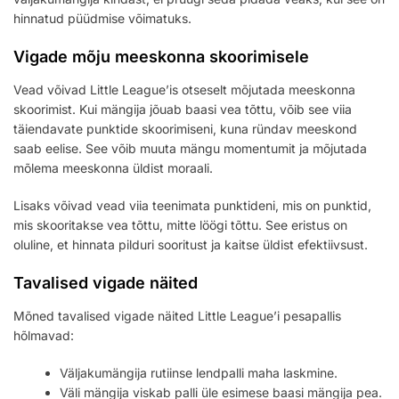
hinnatud püüdmise võimatuks.
Vigade mõju meeskonna skoorimisele
Vead võivad Little League’is otseselt mõjutada meeskonna
skoorimist. Kui mängija jõuab baasi vea tõttu, võib see viia
täiendavate punktide skoorimiseni, kuna ründav meeskond
saab eelise. See võib muuta mängu momentumit ja mõjutada
mõlema meeskonna üldist moraali.
Lisaks võivad vead viia teenimata punktideni, mis on punktid,
mis skooritakse vea tõttu, mitte löögi tõttu. See eristus on
oluline, et hinnata pilduri sooritust ja kaitse üldist efektiivsust.
Tavalised vigade näited
Mõned tavalised vigade näited Little League’i pesapallis
hõlmavad:
Väljakumängija rutiinse lendpalli maha laskmine.
Väli mängija viskab palli üle esimese baasi mängija pea.