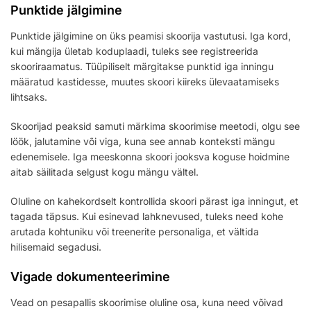
Punktide jälgimine
Punktide jälgimine on üks peamisi skoorija vastutusi. Iga kord,
kui mängija ületab koduplaadi, tuleks see registreerida
skooriraamatus. Tüüpiliselt märgitakse punktid iga inningu
määratud kastidesse, muutes skoori kiireks ülevaatamiseks
lihtsaks.
Skoorijad peaksid samuti märkima skoorimise meetodi, olgu see
löök, jalutamine või viga, kuna see annab konteksti mängu
edenemisele. Iga meeskonna skoori jooksva koguse hoidmine
aitab säilitada selgust kogu mängu vältel.
Oluline on kahekordselt kontrollida skoori pärast iga inningut, et
tagada täpsus. Kui esinevad lahknevused, tuleks need kohe
arutada kohtuniku või treenerite personaliga, et vältida
hilisemaid segadusi.
Vigade dokumenteerimine
Vead on pesapallis skoorimise oluline osa, kuna need võivad