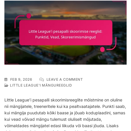
ON
FEB 9, 2026
LEAVE A COMMENT
LITTLE
LITTLE LEAGUE'I MÄNGUREEGLID
LEAGUE’I
PESAPALLI
Little League’i pesapalli skoorimisreeglite mõistmine on oluline
SKOORIMISE
nii mängijatele, treeneritele kui ka pealtvaatajatele. Punkti saab,
REEGLID:
kui mängija puudutab kõiki baase ja jõuab koduplaadini, samas
PUNKTID,
VEAD,
kui vead võivad mängu tulemust oluliselt mõjutada,
SKOREERIMISMÄNGUD
võimaldades mängijatel edasi liikuda või baasi jõuda. Lisaks