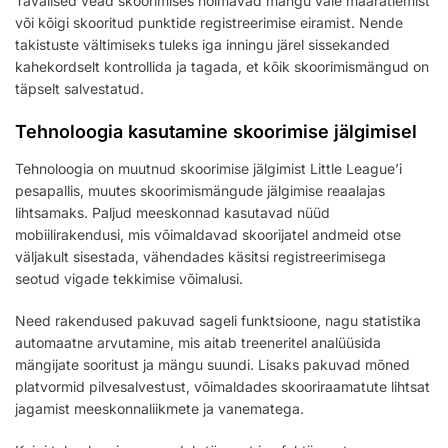
Tavalised vead skoorimises hõlmavad mängu vale määratlemist
või kõigi skooritud punktide registreerimise eiramist. Nende
takistuste vältimiseks tuleks iga inningu järel sissekanded
kahekordselt kontrollida ja tagada, et kõik skoorimismängud on
täpselt salvestatud.
Tehnoloogia kasutamine skoorimise jälgimisel
Tehnoloogia on muutnud skoorimise jälgimist Little League’i
pesapallis, muutes skoorimismängude jälgimise reaalajas
lihtsamaks. Paljud meeskonnad kasutavad nüüd
mobiilirakendusi, mis võimaldavad skoorijatel andmeid otse
väljakult sisestada, vähendades käsitsi registreerimisega
seotud vigade tekkimise võimalusi.
Need rakendused pakuvad sageli funktsioone, nagu statistika
automaatne arvutamine, mis aitab treeneritel analüüsida
mängijate sooritust ja mängu suundi. Lisaks pakuvad mõned
platvormid pilvesalvestust, võimaldades skooriraamatute lihtsat
jagamist meeskonnaliikmete ja vanematega.