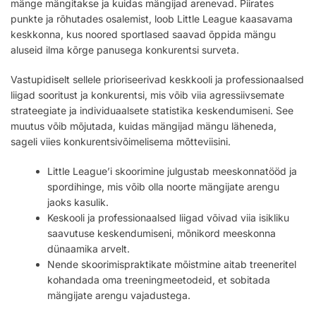
mänge mängitakse ja kuidas mängijad arenevad. Piirates
punkte ja rõhutades osalemist, loob Little League kaasavama
keskkonna, kus noored sportlased saavad õppida mängu
aluseid ilma kõrge panusega konkurentsi surveta.
Vastupidiselt sellele prioriseerivad keskkooli ja professionaalsed
liigad sooritust ja konkurentsi, mis võib viia agressiivsemate
strateegiate ja individuaalsete statistika keskendumiseni. See
muutus võib mõjutada, kuidas mängijad mängu läheneda,
sageli viies konkurentsivõimelisema mõtteviisini.
Little League’i skoorimine julgustab meeskonnatööd ja
spordihinge, mis võib olla noorte mängijate arengu
jaoks kasulik.
Keskooli ja professionaalsed liigad võivad viia isikliku
saavutuse keskendumiseni, mõnikord meeskonna
dünaamika arvelt.
Nende skoorimispraktikate mõistmine aitab treeneritel
kohandada oma treeningmeetodeid, et sobitada
mängijate arengu vajadustega.