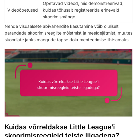
Õpetavad videod, mis demonstreerivad,
Videoõpetused
kuidas tõhusalt registreerida erinevaid
skoorimismänge.
Nende visuaalsete abivahendite kasutamine võib oluliselt
parandada skoorimisreeglite mõistmist ja meeldejätmist, muutes
skoorijate jaoks mängude täpse dokumenteerimise lihtsamaks.
Kuidas võrreldakse Little League’i
skoorimisreegleid teiste liigadega?