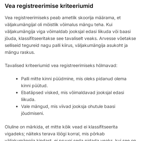
Vea registreerimise kriteeriumid
Vea registreerimiseks peab ametlik skoorija määrama, et
väljakumängijal oli mõistlik võimalus mängu teha. Kui
väljakumängija viga võimaldab jooksjal edasi liikuda või baasi
jõuda, klassifitseeritakse see tavaliselt veaks. Arvesse võetakse
selliseid tegureid nagu palli kiirus, väljakumängija asukoht ja
mängu raskus.
Tavalised kriteeriumid vea registreerimiseks hõlmavad:
Palli mitte kinni püüdmine, mis oleks pidanud olema
kinni püütud.
Ebatäpsed visked, mis võimaldavad jooksjal edasi
liikuda.
Vale mängud, mis viivad jooksja ohutule baasi
jõudmiseni.
Oluline on märkida, et mitte kõik vead ei klassifitseerita
vigadeks; näiteks terava löögi korral, mis põrkab
väljakumängija kindast, ei pruugi seda pidada veaks, kui see on