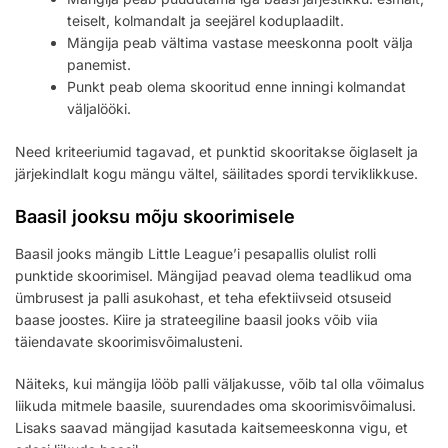
teiselt, kolmandalt ja seejärel koduplaadilt.
Mängija peab vältima vastase meeskonna poolt välja
panemist.
Punkt peab olema skooritud enne inningi kolmandat
väljalööki.
Need kriteeriumid tagavad, et punktid skooritakse õiglaselt ja
järjekindlalt kogu mängu vältel, säilitades spordi terviklikkuse.
Baasil jooksu mõju skoorimisele
Baasil jooks mängib Little League’i pesapallis olulist rolli
punktide skoorimisel. Mängijad peavad olema teadlikud oma
ümbrusest ja palli asukohast, et teha efektiivseid otsuseid
baase joostes. Kiire ja strateegiline baasil jooks võib viia
täiendavate skoorimisvõimalusteni.
Näiteks, kui mängija lööb palli väljakusse, võib tal olla võimalus
liikuda mitmele baasile, suurendades oma skoorimisvõimalusi.
Lisaks saavad mängijad kasutada kaitsemeeskonna vigu, et