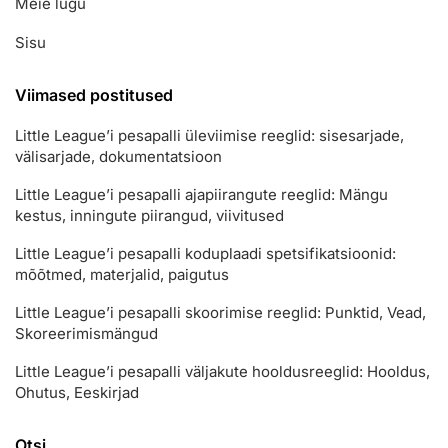
Meie lugu
Sisu
Viimased postitused
Little League’i pesapalli üleviimise reeglid: sisesarjade,
välisarjade, dokumentatsioon
Little League’i pesapalli ajapiirangute reeglid: Mängu
kestus, inningute piirangud, viivitused
Little League’i pesapalli koduplaadi spetsifikatsioonid:
mõõtmed, materjalid, paigutus
Little League’i pesapalli skoorimise reeglid: Punktid, Vead,
Skoreerimismängud
Little League’i pesapalli väljakute hooldusreeglid: Hooldus,
Ohutus, Eeskirjad
Otsi