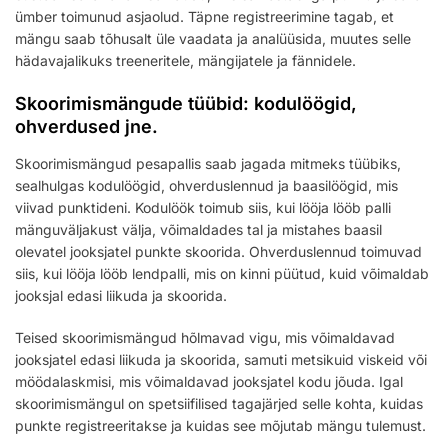
ümber toimunud asjaolud. Täpne registreerimine tagab, et
mängu saab tõhusalt üle vaadata ja analüüsida, muutes selle
hädavajalikuks treeneritele, mängijatele ja fännidele.
Skoorimismängude tüübid: kodulöögid,
ohverdused jne.
Skoorimismängud pesapallis saab jagada mitmeks tüübiks,
sealhulgas kodulöögid, ohverduslennud ja baasilöögid, mis
viivad punktideni. Kodulöök toimub siis, kui lööja lööb palli
mänguväljakust välja, võimaldades tal ja mistahes baasil
olevatel jooksjatel punkte skoorida. Ohverduslennud toimuvad
siis, kui lööja lööb lendpalli, mis on kinni püütud, kuid võimaldab
jooksjal edasi liikuda ja skoorida.
Teised skoorimismängud hõlmavad vigu, mis võimaldavad
jooksjatel edasi liikuda ja skoorida, samuti metsikuid viskeid või
möödalaskmisi, mis võimaldavad jooksjatel kodu jõuda. Igal
skoorimismängul on spetsiifilised tagajärjed selle kohta, kuidas
punkte registreeritakse ja kuidas see mõjutab mängu tulemust.