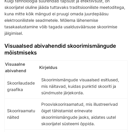
Kuigi tehnoloogia suurendab täpsust ja efektiivsust, on
skoorijatel oluline jääda tuttavaks traditsiooniliste meetoditega,
kuna mitte kõik mängud ei pruugi omada juurdepääsu
elektroonilistele seadmetele. Mõlema lähenemise
tasakaalustamine võib tagada usaldusväärsuse skoorimise
jälgimisel.
Visuaalsed abivahendid skoorimismängude
mõistmiseks
Visuaalne
Kirjeldus
abivahend
Skoorimismängude visuaalsed esitlused,
Skoorilaudade
mis näitavad, kuidas punktid skooriti ja
graafika
sündmuste järjekorda.
Prooviskooriraamatud, mis illustreerivad
Skooriraamatu
õiget tähistamist erinevate
näited
skoorimismängude jaoks, aidates uutel
skoorijatel süsteemi õppida.