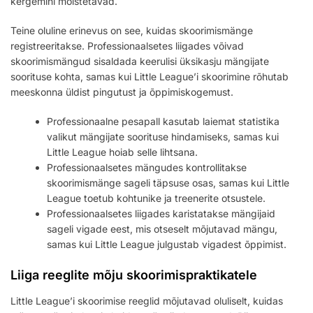
kergemini mõistetavad.
Teine oluline erinevus on see, kuidas skoorimismänge
registreeritakse. Professionaalsetes liigades võivad
skoorimismängud sisaldada keerulisi üksikasju mängijate
soorituse kohta, samas kui Little League’i skoorimine rõhutab
meeskonna üldist pingutust ja õppimiskogemust.
Professionaalne pesapall kasutab laiemat statistika
valikut mängijate soorituse hindamiseks, samas kui
Little League hoiab selle lihtsana.
Professionaalsetes mängudes kontrollitakse
skoorimismänge sageli täpsuse osas, samas kui Little
League toetub kohtunike ja treenerite otsustele.
Professionaalsetes liigades karistatakse mängijaid
sageli vigade eest, mis otseselt mõjutavad mängu,
samas kui Little League julgustab vigadest õppimist.
Liiga reeglite mõju skoorimispraktikatele
Little League’i skoorimise reeglid mõjutavad oluliselt, kuidas