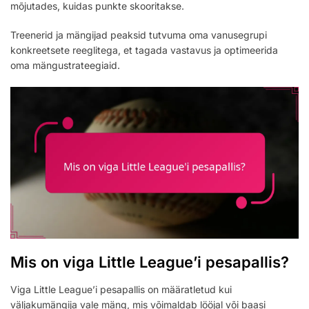
mõjutades, kuidas punkte skooritakse.
Treenerid ja mängijad peaksid tutvuma oma vanusegrupi
konkreetsete reeglitega, et tagada vastavus ja optimeerida
oma mängustrateegiaid.
Mis on viga Little League’i pesapallis?
Viga Little League’i pesapallis on määratletud kui
väljakumängija vale mäng, mis võimaldab lööjal või baasi