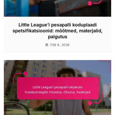
Little League’i pesapalli koduplaadi
spetsifikatsioonid: mõõtmed, materjalid,
paigutus
FEB 9, 2026