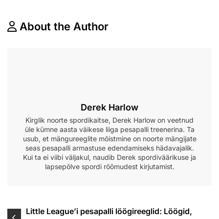
About the Author
Derek Harlow
Kirglik noorte spordikaitse, Derek Harlow on veetnud
üle kümne aasta väikese liiga pesapalli treenerina. Ta
usub, et mängureeglite mõistmine on noorte mängijate
seas pesapalli armastuse edendamiseks hädavajalik.
Kui ta ei viibi väljakul, naudib Derek spordiväärikuse ja
lapsepõlve spordi rõõmudest kirjutamist.
Post
Little League’i pesapalli löögireeglid: Löögid,