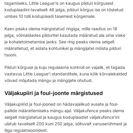
tagamiseks. Little League’is on kaugus pilduri kõrgusest
koduplaadini tavaliselt 46 jalga, pilduri kõrgus ise on tõstetud
umbes 10 tolli koduplaadi tasemest kõrgemale.
Kaev peaks olema märgistatud ringiga, mille raadius on 18
jalga, võimaldades pilduritel kasutada määratud ala oma viske
ja kohaletoimetamise jaoks. See ring peaks olema selgelt
määratletud, et aidata kohtunikel ja mängijatel mõista pilduri
tsooni.
Pilduri kõrguse ja kuju regulaarne kontroll on vajalik, et tagada
vastavus Little League’i standarditele, kuna kõik kõrvalekalded
võivad mõjutada mängu ja mängijate ohutust.
Väljakupiiri ja foul-joonte märgistused
Väljakupiirid ja foul-jooned on hädavajalikud ausate ja foul-
pallide määratlemiseks mängu ajal. Väljakufence peaks olema
selgelt märgistatud ja kaugus koduplaadist väljakufence’ini
ulatub tavaliselt 200 kuni 250 jalga, sõltuvalt vanuserühmast ja
liiga regulatsioonidest.