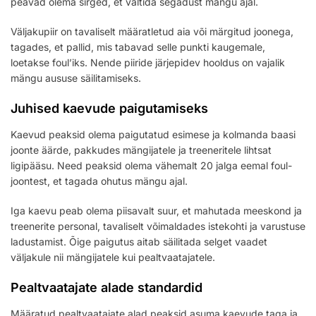
peavad olema sirged, et vältida segadust mängu ajal.
Väljakupiir on tavaliselt määratletud aia või märgitud joonega,
tagades, et pallid, mis tabavad selle punkti kaugemale,
loetakse foul’iks. Nende piiride järjepidev hooldus on vajalik
mängu aususe säilitamiseks.
Juhised kaevude paigutamiseks
Kaevud peaksid olema paigutatud esimese ja kolmanda baasi
joonte äärde, pakkudes mängijatele ja treeneritele lihtsat
ligipääsu. Need peaksid olema vähemalt 20 jalga eemal foul-
joontest, et tagada ohutus mängu ajal.
Iga kaevu peab olema piisavalt suur, et mahutada meeskond ja
treenerite personal, tavaliselt võimaldades istekohti ja varustuse
ladustamist. Õige paigutus aitab säilitada selget vaadet
väljakule nii mängijatele kui pealtvaatajatele.
Pealtvaatajate alade standardid
Määratud pealtvaatajate alad peaksid asuma kaevude taga ja