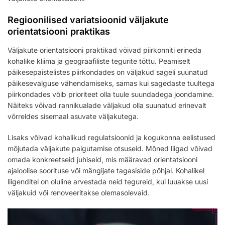
Regioonilised variatsioonid väljakute
orientatsiooni praktikas
Väljakute orientatsiooni praktikad võivad piirkonniti erineda
kohalike kliima ja geograafiliste tegurite tõttu. Peamiselt
päikesepaistelistes piirkondades on väljakud sageli suunatud
päikesevalguse vähendamiseks, samas kui sagedaste tuultega
piirkondades võib prioriteet olla tuule suundadega joondamine.
Näiteks võivad rannikualade väljakud olla suunatud erinevalt
võrreldes sisemaal asuvate väljakutega.
Lisaks võivad kohalikud regulatsioonid ja kogukonna eelistused
mõjutada väljakute paigutamise otsuseid. Mõned liigad võivad
omada konkreetseid juhiseid, mis määravad orientatsiooni
ajaloolise soorituse või mängijate tagasiside põhjal. Kohalikel
liigenditel on oluline arvestada neid tegureid, kui luuakse uusi
väljakuid või renoveeritakse olemasolevaid.