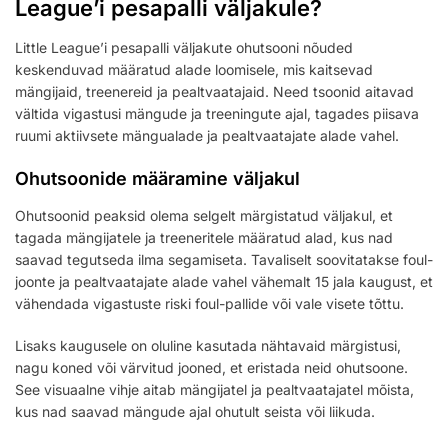
League’i pesapalli väljakule?
Little League’i pesapalli väljakute ohutsooni nõuded
keskenduvad määratud alade loomisele, mis kaitsevad
mängijaid, treenereid ja pealtvaatajaid. Need tsoonid aitavad
vältida vigastusi mängude ja treeningute ajal, tagades piisava
ruumi aktiivsete mängualade ja pealtvaatajate alade vahel.
Ohutsoonide määramine väljakul
Ohutsoonid peaksid olema selgelt märgistatud väljakul, et
tagada mängijatele ja treeneritele määratud alad, kus nad
saavad tegutseda ilma segamiseta. Tavaliselt soovitatakse foul-
joonte ja pealtvaatajate alade vahel vähemalt 15 jala kaugust, et
vähendada vigastuste riski foul-pallide või vale visete tõttu.
Lisaks kaugusele on oluline kasutada nähtavaid märgistusi,
nagu koned või värvitud jooned, et eristada neid ohutsoone.
See visuaalne vihje aitab mängijatel ja pealtvaatajatel mõista,
kus nad saavad mängude ajal ohutult seista või liikuda.