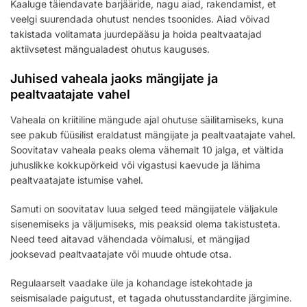
Kaaluge täiendavate barjääride, nagu aiad, rakendamist, et
veelgi suurendada ohutust nendes tsoonides. Aiad võivad
takistada volitamata juurdepääsu ja hoida pealtvaatajad
aktiivsetest mängualadest ohutus kauguses.
Juhised vaheala jaoks mängijate ja
pealtvaatajate vahel
Vaheala on kriitiline mängude ajal ohutuse säilitamiseks, kuna
see pakub füüsilist eraldatust mängijate ja pealtvaatajate vahel.
Soovitatav vaheala peaks olema vähemalt 10 jalga, et vältida
juhuslikke kokkupõrkeid või vigastusi kaevude ja lähima
pealtvaatajate istumise vahel.
Samuti on soovitatav luua selged teed mängijatele väljakule
sisenemiseks ja väljumiseks, mis peaksid olema takistusteta.
Need teed aitavad vähendada võimalusi, et mängijad
jooksevad pealtvaatajate või muude ohtude otsa.
Regulaarselt vaadake üle ja kohandage istekohtade ja
seismisalade paigutust, et tagada ohutusstandardite järgimine.