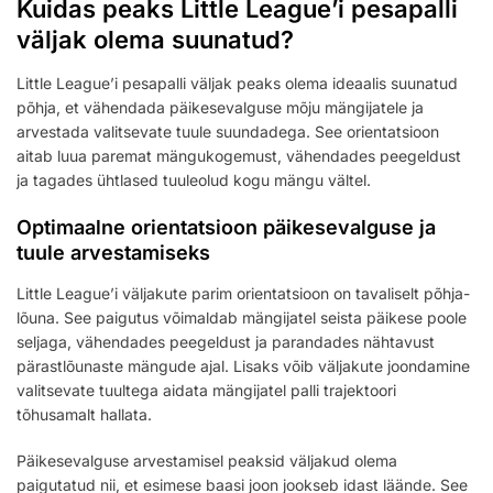
Kuidas peaks Little League’i pesapalli
väljak olema suunatud?
Little League’i pesapalli väljak peaks olema ideaalis suunatud
põhja, et vähendada päikesevalguse mõju mängijatele ja
arvestada valitsevate tuule suundadega. See orientatsioon
aitab luua paremat mängukogemust, vähendades peegeldust
ja tagades ühtlased tuuleolud kogu mängu vältel.
Optimaalne orientatsioon päikesevalguse ja
tuule arvestamiseks
Little League’i väljakute parim orientatsioon on tavaliselt põhja-
lõuna. See paigutus võimaldab mängijatel seista päikese poole
seljaga, vähendades peegeldust ja parandades nähtavust
pärastlõunaste mängude ajal. Lisaks võib väljakute joondamine
valitsevate tuultega aidata mängijatel palli trajektoori
tõhusamalt hallata.
Päikesevalguse arvestamisel peaksid väljakud olema
paigutatud nii, et esimese baasi joon jookseb idast läände. See