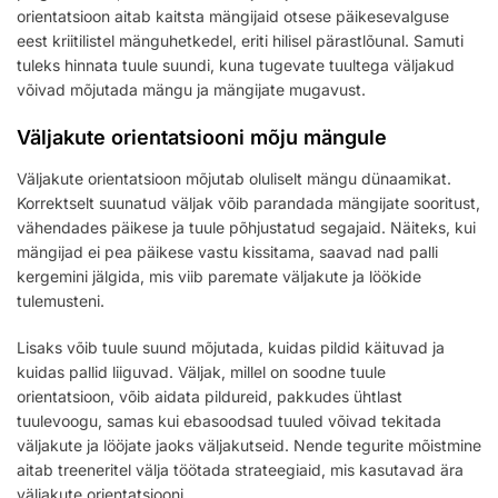
orientatsioon aitab kaitsta mängijaid otsese päikesevalguse
eest kriitilistel mänguhetkedel, eriti hilisel pärastlõunal. Samuti
tuleks hinnata tuule suundi, kuna tugevate tuultega väljakud
võivad mõjutada mängu ja mängijate mugavust.
Väljakute orientatsiooni mõju mängule
Väljakute orientatsioon mõjutab oluliselt mängu dünaamikat.
Korrektselt suunatud väljak võib parandada mängijate sooritust,
vähendades päikese ja tuule põhjustatud segajaid. Näiteks, kui
mängijad ei pea päikese vastu kissitama, saavad nad palli
kergemini jälgida, mis viib paremate väljakute ja löökide
tulemusteni.
Lisaks võib tuule suund mõjutada, kuidas pildid käituvad ja
kuidas pallid liiguvad. Väljak, millel on soodne tuule
orientatsioon, võib aidata pildureid, pakkudes ühtlast
tuulevoogu, samas kui ebasoodsad tuuled võivad tekitada
väljakute ja lööjate jaoks väljakutseid. Nende tegurite mõistmine
aitab treeneritel välja töötada strateegiaid, mis kasutavad ära
väljakute orientatsiooni.