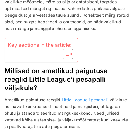
ORIENTATSIOON,
vajalikke mõõtmeid, märgistusi ja orientatsiooni, tagades
MÄRGISTUSED,
optimaalsed mängutingimused, vähendades päikesevalguse
OHUTSOONID
peegeldust ja arvestades tuule suundi. Korrektselt märgistatud
alad, sealhulgas baasiteed ja ohutsoonid, on hädavajalikud
ausa mängu ja mängijate ohutuse tagamiseks.
Key sections in the article:
Millised on ametlikud paigutuse
reeglid Little League’i pesapalli
väljakule?
Ametlikud paigutuse reeglid
Little League
’
i pesapalli
väljakule
hõlmavad konkreetseid mõõtmeid ja märgistusi, et tagada
ohutu ja standardiseeritud mängukeskkond. Need juhised
katavad kõike alates sise- ja väljakumõõtmetest kuni kaevude
ja pealtvaatajate alade paigutamiseni.