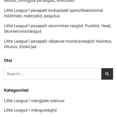
kestus, inningute piirangud, viivitused
Little League’i pesapalli koduplaadi spetsifikatsioonid:
mõõtmed, materjalid, paigutus
Little League’i pesapalli skoorimise reeglid: Punktid, Vead,
Skoreerimismängud
Little League’i pesapalli väljakute hooldusreeglid: Hooldus,
Ohutus, Eeskirjad
Otsi
Search
for:
Kategooriad
Little League'i mängijate sobivus
Little League'i mängureeglid