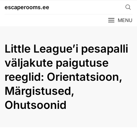
Skip
escaperooms.ee
to
content
MENU
Little League’i pesapalli
väljakute paigutuse
reeglid: Orientatsioon,
Märgistused,
Ohutsoonid