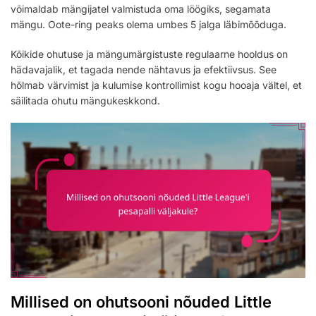
võimaldab mängijatel valmistuda oma löögiks, segamata
mängu. Oote-ring peaks olema umbes 5 jalga läbimõõduga.
Kõikide ohutuse ja mängumärgistuste regulaarne hooldus on
hädavajalik, et tagada nende nähtavus ja efektiivsus. See
hõlmab värvimist ja kulumise kontrollimist kogu hooaja vältel, et
säilitada ohutu mängukeskkond.
Millised on ohutsooni nõuded Little