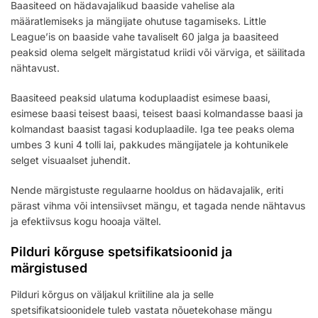
Baasiteed on hädavajalikud baaside vahelise ala
määratlemiseks ja mängijate ohutuse tagamiseks. Little
League’is on baaside vahe tavaliselt 60 jalga ja baasiteed
peaksid olema selgelt märgistatud kriidi või värviga, et säilitada
nähtavust.
Baasiteed peaksid ulatuma koduplaadist esimese baasi,
esimese baasi teisest baasi, teisest baasi kolmandasse baasi ja
kolmandast baasist tagasi koduplaadile. Iga tee peaks olema
umbes 3 kuni 4 tolli lai, pakkudes mängijatele ja kohtunikele
selget visuaalset juhendit.
Nende märgistuste regulaarne hooldus on hädavajalik, eriti
pärast vihma või intensiivset mängu, et tagada nende nähtavus
ja efektiivsus kogu hooaja vältel.
Pilduri kõrguse spetsifikatsioonid ja
märgistused
Pilduri kõrgus on väljakul kriitiline ala ja selle
spetsifikatsioonidele tuleb vastata nõuetekohase mängu