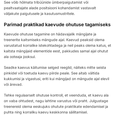
See võib hõlmata tribüünide ümberpaigutamist või
pealtvaatajate alade positsiooni kohandamist vastavalt
väljakute paigutusele ja kasutusmustritele.
Parimad praktikad kaevude ohutuse tagamiseks
Kaevude ohutuse tagamine on hädavajalik mängijate ja
treenerite kaitsmiseks mängude ajal. Kaevud peaksid olema
varustatud korralike istekohtadega ja neil peaks olema katus, et
kaitsta mängijaid elementide eest, pakkudes samal ajal ohutut
ala ooteaja jooksul.
Seadke kaevus käitumise selged reeglid, näiteks mitte seista
pinkidel või toetuda kaevu piirde peale. See aitab vältida
kukkumisi ja vigastusi, eriti kui mängijad on mängude ajal elevil
või ärevad.
Tehke regulaarselt ohutuse kontroll, et veenduda, et kaevu ala
on vaba ohtudest, nagu lahtine varustus või praht. Julgustage
treenereid olema eeskujuks ohutute praktikate edendamisel ja
puhta ning korraliku kaevu keskkonna säilitamisel.