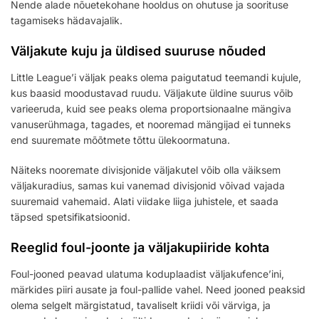
Nende alade nõuetekohane hooldus on ohutuse ja soorituse
tagamiseks hädavajalik.
Väljakute kuju ja üldised suuruse nõuded
Little League’i väljak peaks olema paigutatud teemandi kujule,
kus baasid moodustavad ruudu. Väljakute üldine suurus võib
varieeruda, kuid see peaks olema proportsionaalne mängiva
vanuserühmaga, tagades, et nooremad mängijad ei tunneks
end suuremate mõõtmete tõttu ülekoormatuna.
Näiteks nooremate divisjonide väljakutel võib olla väiksem
väljakuradius, samas kui vanemad divisjonid võivad vajada
suuremaid vahemaid. Alati viidake liiga juhistele, et saada
täpsed spetsifikatsioonid.
Reeglid foul-joonte ja väljakupiiride kohta
Foul-jooned peavad ulatuma koduplaadist väljakufence’ini,
märkides piiri ausate ja foul-pallide vahel. Need jooned peaksid
olema selgelt märgistatud, tavaliselt kriidi või värviga, ja