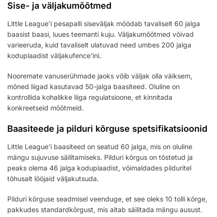
Sise- ja väljakumõõtmed
Little League’i pesapalli siseväljak mõõdab tavaliselt 60 jalga
baasist baasi, luues teemanti kuju. Väljakumõõtmed võivad
varieeruda, kuid tavaliselt ulatuvad need umbes 200 jalga
koduplaadist väljakufence’ini.
Nooremate vanuserühmade jaoks võib väljak olla väiksem,
mõned liigad kasutavad 50-jalga baasiteed. Oluline on
kontrollida kohalikke liiga regulatsioone, et kinnitada
konkreetseid mõõtmeid.
Baasiteede ja pilduri kõrguse spetsifikatsioonid
Little League’i baasiteed on seatud 60 jalga, mis on oluline
mängu sujuvuse säilitamiseks. Pilduri kõrgus on tõstetud ja
peaks olema 46 jalga koduplaadist, võimaldades pilduritel
tõhusalt lööjaid väljakutsuda.
Pilduri kõrguse seadmisel veenduge, et see oleks 10 tolli kõrge,
pakkudes standardkõrgust, mis aitab säilitada mängu ausust.