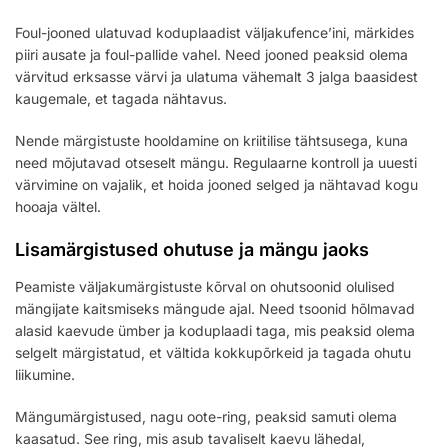
Foul-jooned ulatuvad koduplaadist väljakufence’ini, märkides
piiri ausate ja foul-pallide vahel. Need jooned peaksid olema
värvitud erksasse värvi ja ulatuma vähemalt 3 jalga baasidest
kaugemale, et tagada nähtavus.
Nende märgistuste hooldamine on kriitilise tähtsusega, kuna
need mõjutavad otseselt mängu. Regulaarne kontroll ja uuesti
värvimine on vajalik, et hoida jooned selged ja nähtavad kogu
hooaja vältel.
Lisamärgistused ohutuse ja mängu jaoks
Peamiste väljakumärgistuste kõrval on ohutsoonid olulised
mängijate kaitsmiseks mängude ajal. Need tsoonid hõlmavad
alasid kaevude ümber ja koduplaadi taga, mis peaksid olema
selgelt märgistatud, et vältida kokkupõrkeid ja tagada ohutu
liikumine.
Mängumärgistused, nagu oote-ring, peaksid samuti olema
kaasatud. See ring, mis asub tavaliselt kaevu lähedal,