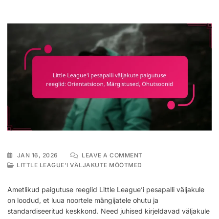
ON
JAN 16, 2026
LEAVE A COMMENT
LITTLE
LITTLE LEAGUE'I VÄLJAKUTE MÕÕTMED
LEAGUE’I
PESAPALLI
Ametlikud paigutuse reeglid Little League’i pesapalli väljakule
VÄLJAKUTE
on loodud, et luua noortele mängijatele ohutu ja
PAIGUTUSE
standardiseeritud keskkond. Need juhised kirjeldavad väljakule
REEGLID: