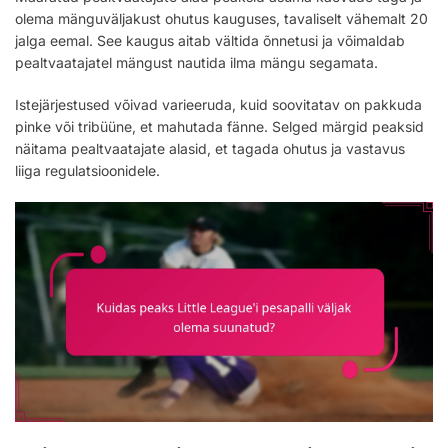
olema mänguväljakust ohutus kauguses, tavaliselt vähemalt 20
jalga eemal. See kaugus aitab vältida õnnetusi ja võimaldab
pealtvaatajatel mängust nautida ilma mängu segamata.
Istejärjestused võivad varieeruda, kuid soovitatav on pakkuda
pinke või tribüüne, et mahutada fänne. Selged märgid peaksid
näitama pealtvaatajate alasid, et tagada ohutus ja vastavus
liiga regulatsioonidele.