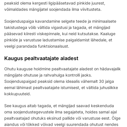
peaksid olema kergesti ligipääsetavad pinkide juurest,
võimaldades mängijatel soojendada ilma viivitusteta.
Soojenduspaiga kavandamine selgete teede ja minimaalsete
takistustega võib vältida vigastusi ja tagada, et mängijad
pääsevad kiiresti viskepinnale, kui neid kutsutakse. Kaaluge
pinkide ja varustuse ladustamise paigaldamist lähedale, et
veelgi parandada funktsionaalsust.
Kaugus pealtvaatajate aladest
Ohutu kauguse hoidmine pealtvaatajate aladest on hädavajalik
mängijate ohutuse ja rahvahulga kontrolli jaoks.
Soojenduspaigad peaksid olema ideaalis vähemalt 30 jalga
eemal lähimast pealtvaatajate istumisest, et vältida juhuslikke
kokkupuuteid.
See kaugus aitab tagada, et mängijad saavad keskenduda
oma soojendustegevustele ilma segajateta, hoides samal ajal
pealtvaatajad ohutuks eksinud pallide või varustuse eest. Õige
aiandus või tõkked võivad veelgi suurendada ohutust nendes