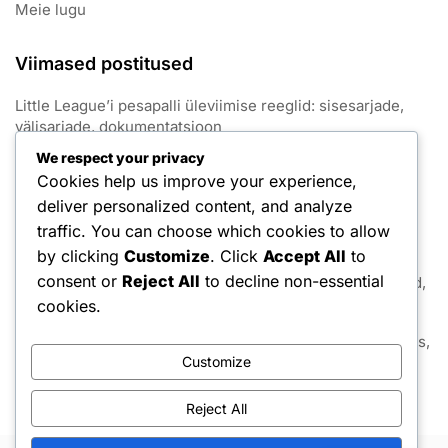
Meie lugu
Viimased postitused
Little League’i pesapalli üleviimise reeglid: sisesarjade,
välisarjade, dokumentatsioon
We respect your privacy
Little League’i pesapalli ajapiirangute reeglid: Mängu
Cookies help us improve your experience,
kestus, inningute piirangud, viivitused
deliver personalized content, and analyze
Little League’i pesapalli koduplaadi spetsifikatsioonid:
traffic. You can choose which cookies to allow
mõõtmed, materjalid, paigutus
by clicking
Customize
. Click
Accept All
to
consent or
Reject All
to decline non-essential
Little League’i pesapalli skoorimise reeglid: Punktid, Vead,
Skoreerimismängud
cookies.
Little League’i pesapalli väljakute hooldusreeglid: Hooldus,
Ohutus, Eeskirjad
Customize
Reject All