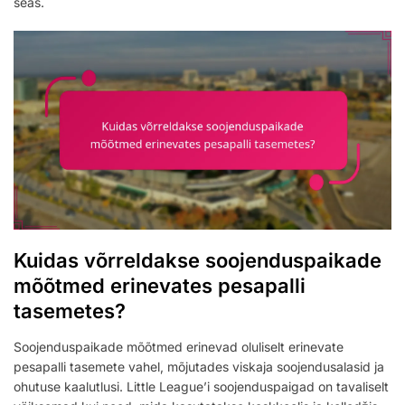
seas.
Kuidas võrreldakse soojenduspaikade
mõõtmed erinevates pesapalli
tasemetes?
Soojenduspaikade mõõtmed erinevad oluliselt erinevate
pesapalli tasemete vahel, mõjutades viskaja soojendusalasid ja
ohutuse kaalutlusi. Little League’i soojenduspaigad on tavaliselt