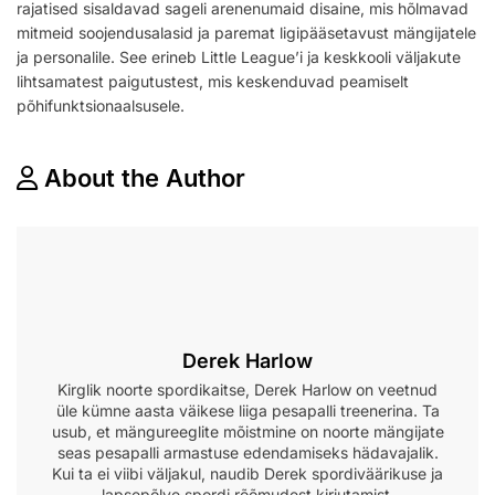
rajatised sisaldavad sageli arenenumaid disaine, mis hõlmavad
mitmeid soojendusalasid ja paremat ligipääsetavust mängijatele
ja personalile. See erineb Little League’i ja keskkooli väljakute
lihtsamatest paigutustest, mis keskenduvad peamiselt
põhifunktsionaalsusele.
About the Author
Derek Harlow
Kirglik noorte spordikaitse, Derek Harlow on veetnud
üle kümne aasta väikese liiga pesapalli treenerina. Ta
usub, et mängureeglite mõistmine on noorte mängijate
seas pesapalli armastuse edendamiseks hädavajalik.
Kui ta ei viibi väljakul, naudib Derek spordiväärikuse ja
lapsepõlve spordi rõõmudest kirjutamist.