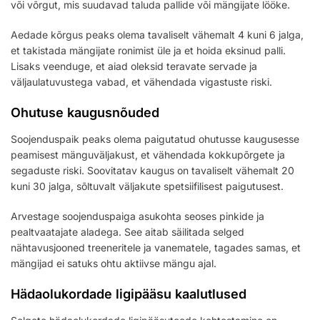
või võrgut, mis suudavad taluda pallide või mängijate lööke.
Aedade kõrgus peaks olema tavaliselt vähemalt 4 kuni 6 jalga,
et takistada mängijate ronimist üle ja et hoida eksinud palli.
Lisaks veenduge, et aiad oleksid teravate servade ja
väljaulatuvustega vabad, et vähendada vigastuste riski.
Ohutuse kaugusnõuded
Soojenduspaik peaks olema paigutatud ohutusse kaugusesse
peamisest mänguväljakust, et vähendada kokkupõrgete ja
segaduste riski. Soovitatav kaugus on tavaliselt vähemalt 20
kuni 30 jalga, sõltuvalt väljakute spetsiifilisest paigutusest.
Arvestage soojenduspaiga asukohta seoses pinkide ja
pealtvaatajate aladega. See aitab säilitada selged
nähtavusjooned treeneritele ja vanematele, tagades samas, et
mängijad ei satuks ohtu aktiivse mängu ajal.
Hädaolukordade ligipääsu kaalutlused