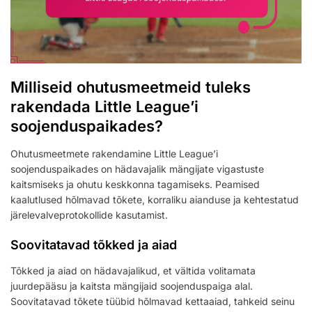
Milliseid ohutusmeetmeid tuleks
rakendada Little League’i
soojenduspaikades?
Ohutusmeetmete rakendamine Little League’i
soojenduspaikades on hädavajalik mängijate vigastuste
kaitsmiseks ja ohutu keskkonna tagamiseks. Peamised
kaalutlused hõlmavad tõkete, korraliku aianduse ja kehtestatud
järelevalveprotokollide kasutamist.
Soovitatavad tõkked ja aiad
Tõkked ja aiad on hädavajalikud, et vältida volitamata
juurdepääsu ja kaitsta mängijaid soojenduspaiga alal.
Soovitatavad tõkete tüübid hõlmavad kettaaiad, tahkeid seinu