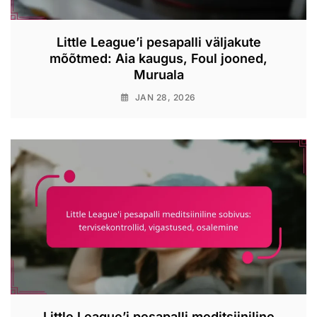
Little League’i pesapalli väljakute
mõõtmed: Aia kaugus, Foul jooned,
Muruala
JAN 28, 2026
Little League’i pesapalli meditsiiniline