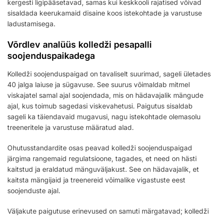
kergesti ligipääsetavad, samas kui keskkooli rajatised võivad
sisaldada keerukamaid disaine koos istekohtade ja varustuse
ladustamisega.
Võrdlev analüüs kolledži pesapalli
soojenduspaikadega
Kolledži soojenduspaigad on tavaliselt suurimad, sageli ületades
40 jalga laiuse ja sügavuse. See suurus võimaldab mitmel
viskajatel samal ajal soojendada, mis on hädavajalik mängude
ajal, kus toimub sagedasi viskevahetusi. Paigutus sisaldab
sageli ka täiendavaid mugavusi, nagu istekohtade olemasolu
treeneritele ja varustuse määratud alad.
Ohutusstandardite osas peavad kolledži soojenduspaigad
järgima rangemaid regulatsioone, tagades, et need on hästi
kaitstud ja eraldatud mänguväljakust. See on hädavajalik, et
kaitsta mängijaid ja treenereid võimalike vigastuste eest
soojenduste ajal.
Väljakute paigutuse erinevused on samuti märgatavad; kolledži