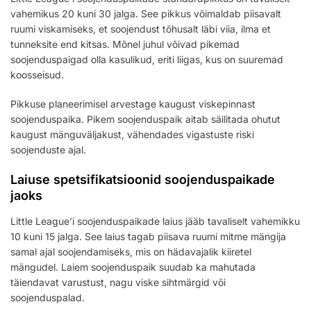
vahemikus 20 kuni 30 jalga. See pikkus võimaldab piisavalt
ruumi viskamiseks, et soojendust tõhusalt läbi viia, ilma et
tunneksite end kitsas. Mõnel juhul võivad pikemad
soojenduspaigad olla kasulikud, eriti liigas, kus on suuremad
koosseisud.
Pikkuse planeerimisel arvestage kaugust viskepinnast
soojenduspaika. Pikem soojenduspaik aitab säilitada ohutut
kaugust mänguväljakust, vähendades vigastuste riski
soojenduste ajal.
Laiuse spetsifikatsioonid soojenduspaikade
jaoks
Little League’i soojenduspaikade laius jääb tavaliselt vahemikku
10 kuni 15 jalga. See laius tagab piisava ruumi mitme mängija
samal ajal soojendamiseks, mis on hädavajalik kiiretel
mängudel. Laiem soojenduspaik suudab ka mahutada
täiendavat varustust, nagu viske sihtmärgid või
soojenduspalad.