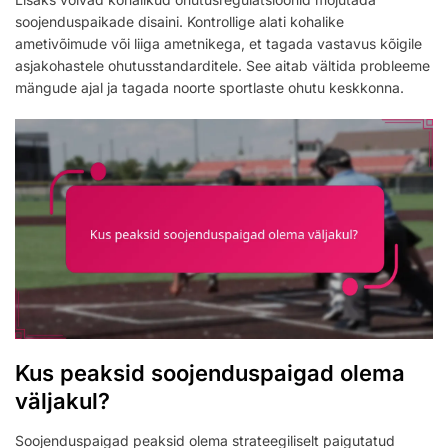
soojenduspaikade disaini. Kontrollige alati kohalike
ametivõimude või liiga ametnikega, et tagada vastavus kõigile
asjakohastele ohutusstandarditele. See aitab vältida probleeme
mängude ajal ja tagada noorte sportlaste ohutu keskkonna.
Kus peaksid soojenduspaigad olema
väljakul?
Soojenduspaigad peaksid olema strateegiliselt paigutatud