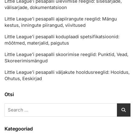
Little League’i pesapalli üleviimise reeglid: sisesarjade,
välisarjade, dokumentatsioon
Little League’i pesapalli ajapiirangute reeglid: Mängu
kestus, inningute piirangud, viivitused
Little League’i pesapalli koduplaadi spetsifikatsioonid:
mõõtmed, materjalid, paigutus
Little League’i pesapalli skoorimise reeglid: Punktid, Vead,
Skoreerimismängud
Little League’i pesapalli väljakute hooldusreeglid: Hooldus,
Ohutus, Eeskirjad
Otsi
Search
for:
Kategooriad