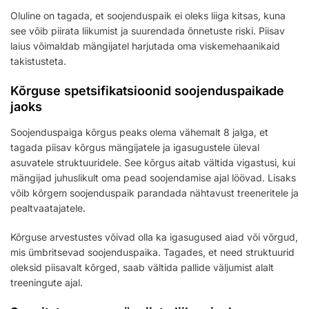
Oluline on tagada, et soojenduspaik ei oleks liiga kitsas, kuna
see võib piirata liikumist ja suurendada õnnetuste riski. Piisav
laius võimaldab mängijatel harjutada oma viskemehaanikaid
takistusteta.
Kõrguse spetsifikatsioonid soojenduspaikade
jaoks
Soojenduspaiga kõrgus peaks olema vähemalt 8 jalga, et
tagada piisav kõrgus mängijatele ja igasugustele üleval
asuvatele struktuuridele. See kõrgus aitab vältida vigastusi, kui
mängijad juhuslikult oma pead soojendamise ajal löövad. Lisaks
võib kõrgem soojenduspaik parandada nähtavust treeneritele ja
pealtvaatajatele.
Kõrguse arvestustes võivad olla ka igasugused aiad või võrgud,
mis ümbritsevad soojenduspaika. Tagades, et need struktuurid
oleksid piisavalt kõrged, saab vältida pallide väljumist alalt
treeningute ajal.