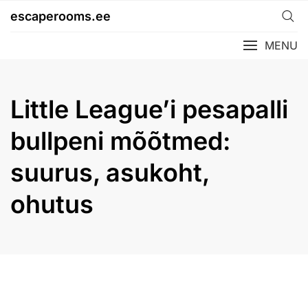
Skip
escaperooms.ee
to
content
MENU
Little League’i pesapalli
bullpeni mõõtmed:
suurus, asukoht,
ohutus