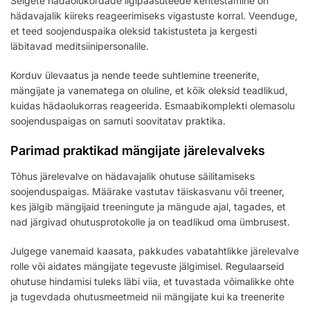
Selgete hädaolukordade ligipääsuteede kehtestamine on
hädavajalik kiireks reageerimiseks vigastuste korral. Veenduge,
et teed soojenduspaika oleksid takistusteta ja kergesti
läbitavad meditsiinipersonalile.
Korduv ülevaatus ja nende teede suhtlemine treenerite,
mängijate ja vanematega on oluline, et kõik oleksid teadlikud,
kuidas hädaolukorras reageerida. Esmaabikomplekti olemasolu
soojenduspaigas on samuti soovitatav praktika.
Parimad praktikad mängijate järelevalveks
Tõhus järelevalve on hädavajalik ohutuse säilitamiseks
soojenduspaigas. Määrake vastutav täiskasvanu või treener,
kes jälgib mängijaid treeningute ja mängude ajal, tagades, et
nad järgivad ohutusprotokolle ja on teadlikud oma ümbrusest.
Julgege vanemaid kaasata, pakkudes vabatahtlikke järelevalve
rolle või aidates mängijate tegevuste jälgimisel. Regulaarseid
ohutuse hindamisi tuleks läbi viia, et tuvastada võimalikke ohte
ja tugevdada ohutusmeetmeid nii mängijate kui ka treenerite