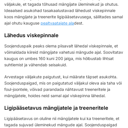
väljakule, et tagada tõhusad mängijate üleminekud ja ohutus.
Ideaalsed asukohad tasakaalustavad lähedust viskepinnale
koos mängijate ja treenerite ligipääsetavusega, säilitades samal
ajal ohutu kauguse
pealtvaatajate ala
dest.
Lähedus viskepinnale
Soojenduspaik peaks olema piisavalt lähedal viskepinnale, et
võimaldada kiireid mängijate vahetusi mängude ajal. Soovitatav
kaugus on umbes 160 kuni 200 jalga, mis hõlbustab lihtsat
suhtlemist ja vähendab seisakuid.
Arvestage väljakute paigutust, kui määrate täpset asukohta.
Soojenduspaigad, mis on paigutatud väljakul oleva aia taha või
foul-joontele, võivad parandada nähtavust treeneritele ja
mängijatele, hoides neid samal ajal viskepinna lähedal.
Ligipääsetavus mängijatele ja treeneritele
Ligipääsetavus on oluline nii mängijatele kui ka treeneritele, et
tagada sujuvad üleminekud mängude ajal. Soojenduspaigad