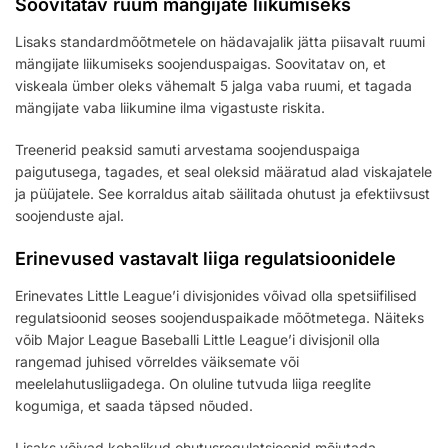
Soovitatav ruum mängijate liikumiseks
Lisaks standardmõõtmetele on hädavajalik jätta piisavalt ruumi
mängijate liikumiseks soojenduspaigas. Soovitatav on, et
viskeala ümber oleks vähemalt 5 jalga vaba ruumi, et tagada
mängijate vaba liikumine ilma vigastuste riskita.
Treenerid peaksid samuti arvestama soojenduspaiga
paigutusega, tagades, et seal oleksid määratud alad viskajatele
ja püüjatele. See korraldus aitab säilitada ohutust ja efektiivsust
soojenduste ajal.
Erinevused vastavalt liiga regulatsioonidele
Erinevates Little League’i divisjonides võivad olla spetsiifilised
regulatsioonid seoses soojenduspaikade mõõtmetega. Näiteks
võib Major League Baseballi Little League’i divisjonil olla
rangemad juhised võrreldes väiksemate või
meelelahutusliigadega. On oluline tutvuda liiga reeglite
kogumiga, et saada täpsed nõuded.
Lisaks võivad kohalikud ohutusregulatsioonid mõjutada