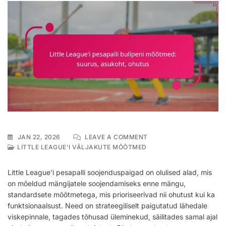
ON
JAN 22, 2026
LEAVE A COMMENT
LITTLE
LITTLE LEAGUE'I VÄLJAKUTE MÕÕTMED
LEAGUE’I
PESAPALLI
Little League’i pesapalli soojenduspaigad on olulised alad, mis
BULLPENI
on mõeldud mängijatele soojendamiseks enne mängu,
MÕÕTMED:
standardsete mõõtmetega, mis prioriseerivad nii ohutust kui ka
SUURUS,
ASUKOHT,
funktsionaalsust. Need on strateegiliselt paigutatud lähedale
OHUTUS
viskepinnale, tagades tõhusad üleminekud, säilitades samal ajal