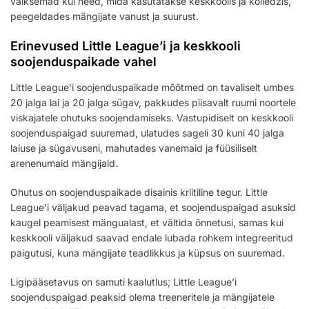
väiksemad kui need, mida kasutatakse keskkoolis ja kolledžis,
peegeldades mängijate vanust ja suurust.
Erinevused Little League’i ja keskkooli
soojenduspaikade vahel
Little League’i soojenduspaikade mõõtmed on tavaliselt umbes
20 jalga lai ja 20 jalga sügav, pakkudes piisavalt ruumi noortele
viskajatele ohutuks soojendamiseks. Vastupidiselt on keskkooli
soojenduspaigad suuremad, ulatudes sageli 30 kuni 40 jalga
laiuse ja sügavuseni, mahutades vanemaid ja füüsiliselt
arenenumaid mängijaid.
Ohutus on soojenduspaikade disainis kriitiline tegur. Little
League’i väljakud peavad tagama, et soojenduspaigad asuksid
kaugel peamisest mängualast, et vältida õnnetusi, samas kui
keskkooli väljakud saavad endale lubada rohkem integreeritud
paigutusi, kuna mängijate teadlikkus ja küpsus on suuremad.
Ligipääsetavus on samuti kaalutlus; Little League’i
soojenduspaigad peaksid olema treeneritele ja mängijatele