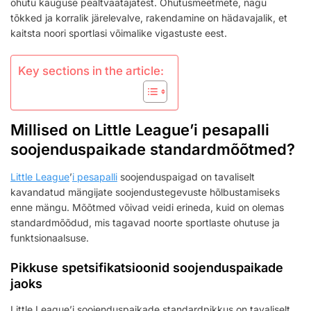
ohutu kauguse pealtvaatajatest. Ohutusmeetmete, nagu
tõkked ja korralik järelevalve, rakendamine on hädavajalik, et
kaitsta noori sportlasi võimalike vigastuste eest.
Key sections in the article:
Millised on Little League’i pesapalli
soojenduspaikade standardmõõtmed?
Little League
’
i pesapalli
soojenduspaigad on tavaliselt
kavandatud mängijate soojendustegevuste hõlbustamiseks
enne mängu. Mõõtmed võivad veidi erineda, kuid on olemas
standardmõõdud, mis tagavad noorte sportlaste ohutuse ja
funktsionaalsuse.
Pikkuse spetsifikatsioonid soojenduspaikade
jaoks
Little League’i soojenduspaikade standardpikkus on tavaliselt